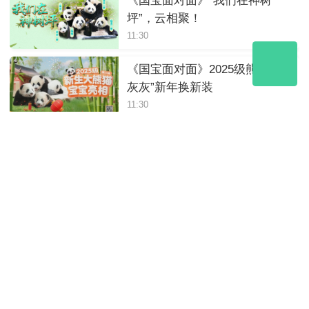
《国宝面对面》“我们在神树
坪”，云相聚！
11:30
《国宝面对面》2025级熊猫“小
灰灰”新年换新装
11:30
《国宝面对面》熊猫宝宝的新
年第一餐
11:30
《国宝面对面》喜迎元旦！云
做客熊猫中心绵阳基地
11:30
2025年12月14日10:20《国宝面
对面》解码竹林生态秘匙｜竹
够环保
11:30