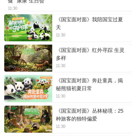
健”“康康”生日会
11:30
《国宝面对面》我陪国宝过夏
天
11:30
《国宝面对面》红外寻踪 生灵
多样
11:30
《国宝面对面》奔赴童真，揭
秘熊猫初夏日常
11:30
《国宝面对面》丛林秘境：25
种旅客的独特偏爱
11:30