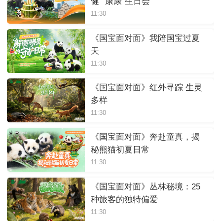
健”“康康”生日会
11:30
《国宝面对面》我陪国宝过夏
天
11:30
《国宝面对面》红外寻踪 生灵
多样
11:30
《国宝面对面》奔赴童真，揭
秘熊猫初夏日常
11:30
《国宝面对面》丛林秘境：25
种旅客的独特偏爱
11:30