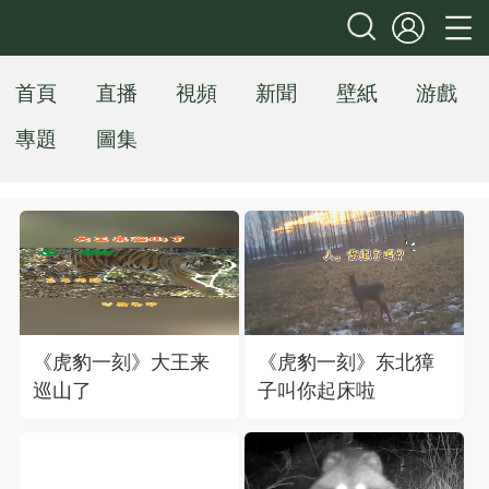
首頁
直播
視頻
新聞
壁紙
游戲
專題
圖集
《虎豹一刻》大王来
《虎豹一刻》东北獐
巡山了
子叫你起床啦