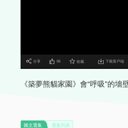
 分享
86
下載客戶端
收藏
《築夢熊貓家園》會“呼吸”的墻
圖文選集
選集列表