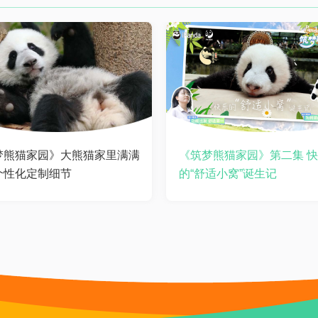
梦熊猫家园》大熊猫家里满满
《筑梦熊猫家园》第二集 
个性化定制细节
的“舒适小窝”诞生记