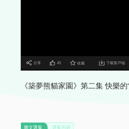
 分享
45
下載客戶端
收藏
《築夢熊貓家園》第二集 快樂的
圖文選集
選集列表