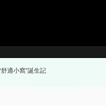
“舒適小窩”誕生記