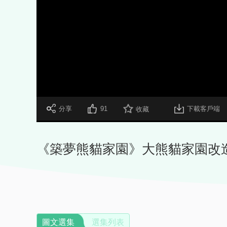
 分享
91
下載客戶端
收藏
《築夢熊貓家園》大熊貓家園改
圖文選集
選集列表