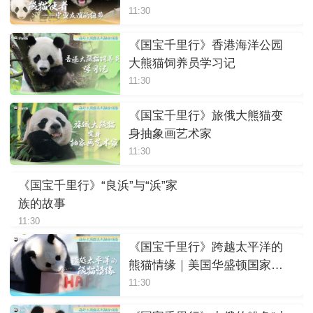
11:30
《国宝千里行》香港海洋公园
大熊猫饲养员学习记
11:30
《国宝千里行》旅俄大熊猫变
身抽象画艺术家
11:30
《国宝千里行》“良浜”与“浜”家
族的故事
11:30
《国宝千里行》跨越太平洋的
熊猫情缘｜美国华盛顿国家动
物园
11:30