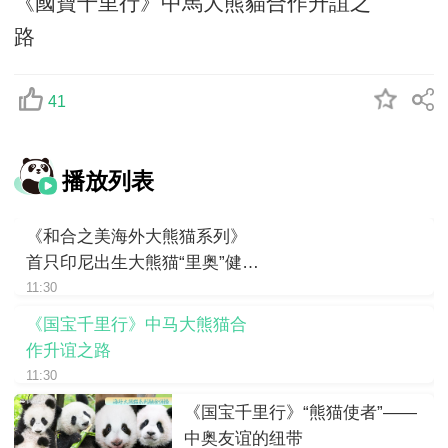
《國寶千里行》中馬大熊貓合作升誼之
路
41
播放列表
《和合之美海外大熊猫系列》
首只印尼出生大熊猫“里奥”健康
成长
11:30
《国宝千里行》中马大熊猫合
作升谊之路
11:30
《国宝千里行》“熊猫使者”——
中奥友谊的纽带