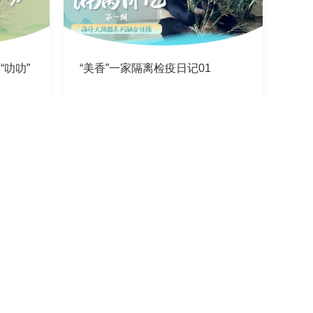
叻叻”
“美香”一家隔离检疫日记01
2023-11-21