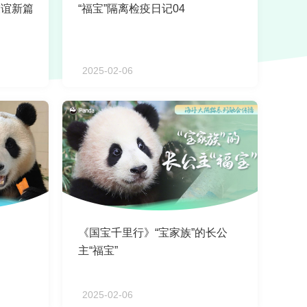
友谊新篇
“福宝”隔离检疫日记04
2025-02-06
《国宝千里行》“宝家族”的长公
主“福宝”
2025-02-06