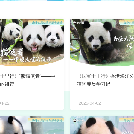
千里行》“熊猫使者”——中
《国宝千里行》香港海洋
的纽带
猫饲养员学习记
04-22
2025-04-02