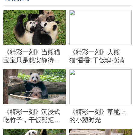
《精彩一刻》当熊猫
《精彩一刻》大熊
宝宝只是想安静待会
猫“香香”干饭魂拉满
儿
《精彩一刻》沉浸式
《精彩一刻》草地上
吃竹子，干饭熊拒绝
的小憩时光
分心