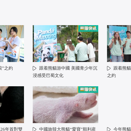
滾”之約
跟着熊貓游中國 美國青少年沉
跟着熊貓
浸感受巴蜀文化
之約
26年首對雙
中國旅韓大熊貓“愛寶”順利産
今年熊貓