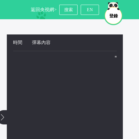
返回央視網>
搜索
EN
登錄
時間
 
彈幕內容