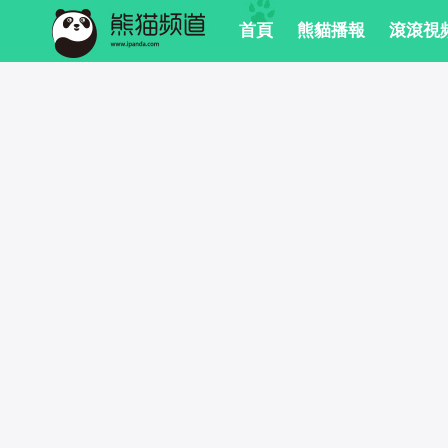
 首頁
 熊貓播報
 滾滾視