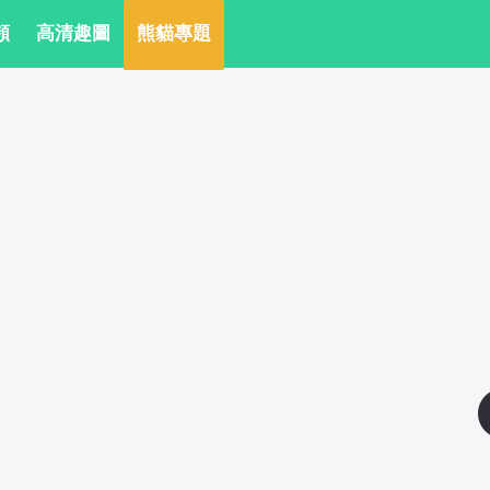
頻
 高清趣圖
 熊貓專題