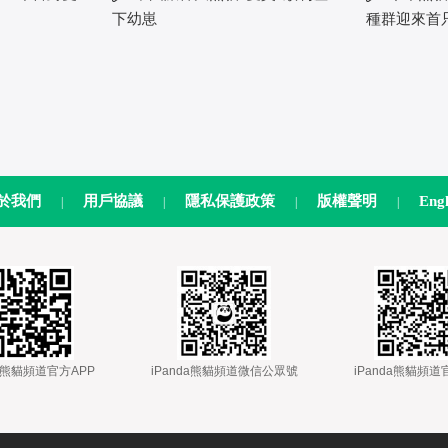
下幼崽
種群迎來首
於我們
用戶協議
隱私保護政策
版權聲明
Engl
|
|
|
|
nda熊貓頻道官方APP
 
 iPanda熊貓頻道微信公眾號
 
 iPanda熊貓頻