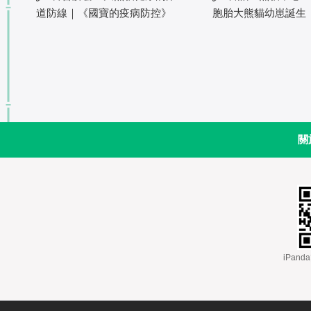
道防線｜《國寶的疫病防控》
胞胎大熊貓幼崽誕生
關
 iPa