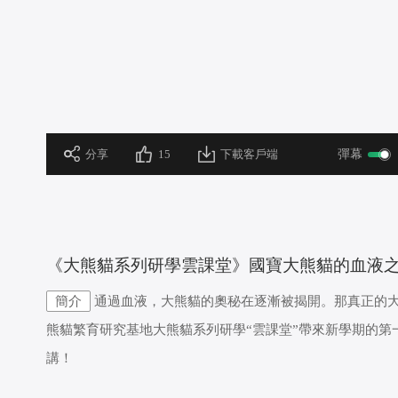
 分享
15
下載客戶端
彈幕
 《大熊貓系列研學雲課堂》國寶大熊貓的血液
簡介
通過血液，大熊貓的奧秘在逐漸被揭開。那真正的
熊貓繁育研究基地大熊貓系列研學“雲課堂”帶來新學期的
講！