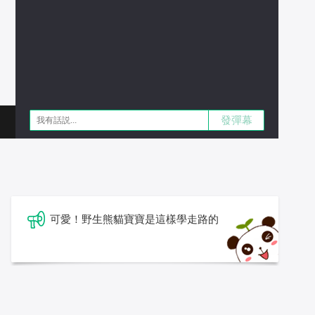
發彈幕
可愛！野生熊貓寶寶是這樣學走路的