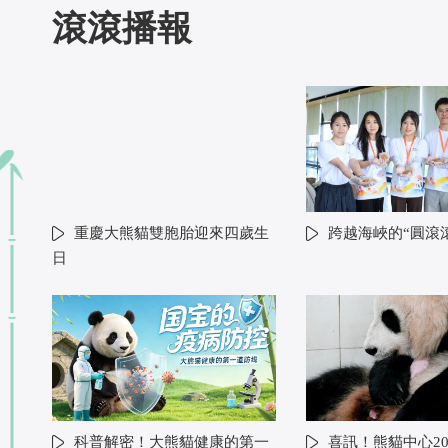
滾滾播報
重慶大熊貓雙胞胎迎來四歲生
跨越海峽的“圓滾
日
科普解密！大熊貓健康的第一
喜訊！熊貓中心20