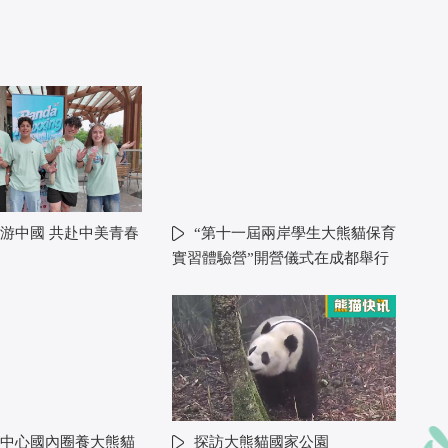
游中國 共赴中美青春
“第十一屆兩岸學生大熊貓保育
實習體驗營”開營儀式在成都舉行
中心國內圈養大熊貓
探訪大熊貓國家公園