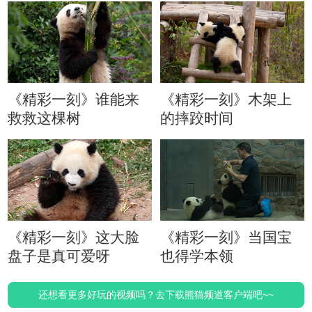
《精彩一刻》谁能来
《精彩一刻》木架上
救救这棵树
的摔跤时间
《精彩一刻》这大脸
《精彩一刻》当国宝
盘子是真可爱呀
也得学本领
还想看更多好玩的视频吗？去下载熊猫频道客户端吧~~