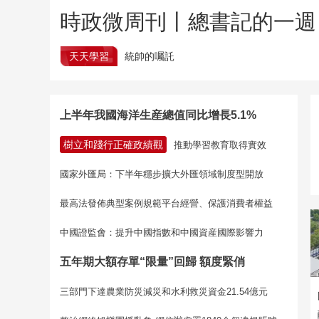
時政微周刊丨總書記的一週（
天天學習
統帥的囑託
上半年我國海洋生産總值同比增長5.1%
樹立和踐行正確政績觀
推動學習教育取得實效
國家外匯局：下半年穩步擴大外匯領域制度型開放
最高法發佈典型案例規範平台經營、保護消費者權益
中國證監會：提升中國指數和中國資産國際影響力
五年期大額存單“限量”回歸 額度緊俏
三部門下達農業防災減災和水利救災資金21.54億元