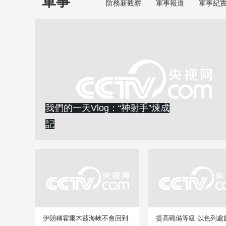
軍事
防務新觀察
軍事報道
軍事紀
我們的一天Vlog：“神射手”煉成
記
伊朗稱霍爾木茲海峽不會回到
提高戰備等級 以色列處