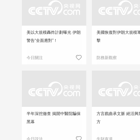
美以大規模轟炸計劃曝光 伊朗
美國恢復對伊朗大規模
警告“全面應對”！
擊
今日關注
防務新觀察
半年深挖徹查 揭開中醫院騙保
方言戲曲承文脈 絕活興
黑幕
方
今日説法
生財有道