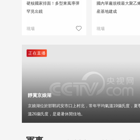
硬核國家排面！多型東風導彈
國內單廠規模最大聚乙
罕見出鏡
産基地建成
現場
現場
正在直播
靜賞京娘湖
京娘湖位於邯鄲武安市口上村北，常年平均氣溫19攝氏度，夏
溫26攝氏度，是避暑休閒佳地。