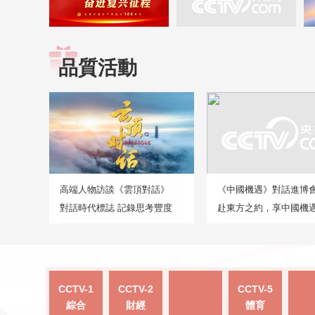
品質活動
高端人物訪談《雲頂對話》
《中國機遇》對話進博
對話時代標誌 記錄思考豐度
赴東方之約，享中國機
CCTV-1
CCTV-2
CCTV-5
綜合
財經
體育