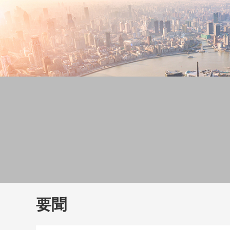
財經
教育
鄉村振興
生態環境
一帶一路
大國智造
大國展會
大國保險
雲頂對話
雲
CCTV.節目官網
直播
節目單
欄目
片庫
要聞