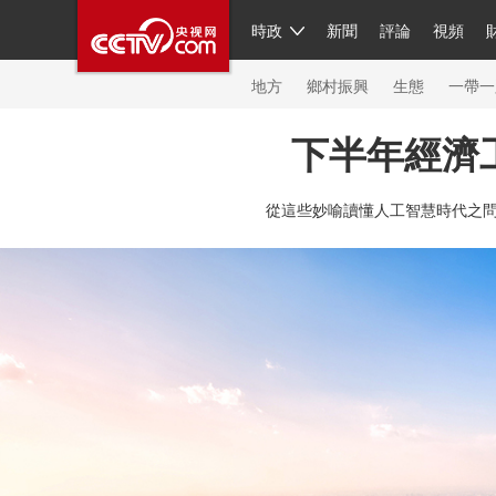
時政
新聞
評論
視頻
人民領袖習近平
直播
繁體
片庫
海外頻道
欄目大全
聯播+
iPanda
中國領
節目單
Engl
地方
鄉村振興
生態
一帶一
下半年經濟
總台春晚
網絡春晚
共産黨員網
秧紀錄
紀
從這些妙喻讀懂人工智慧時代之
新聞
國內
國際
評論
經濟
軍事
科技
人民領袖習近平
聯播+
熱解讀
天天學習
習
視頻
小央視頻
小央直播
直播中國
熊貓頻
現場
前線
比劃
快看
藍海中國
新兵請入
體育
直播
競猜
2026年世界盃
2026年冬奧
VIP會員
CCTV奧林匹克頻道
生活體育大會
體