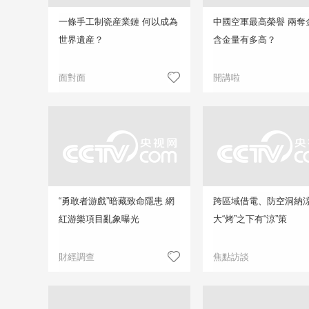
一條手工制瓷産業鏈 何以成為
中國空軍最高榮譽 兩奪
世界遺産？
含金量有多高？
面對面
開講啦
“勇敢者游戲”暗藏致命隱患 網
跨區域借電、防空洞納
紅游樂項目亂象曝光
大“烤”之下有“涼”策
財經調查
焦點訪談