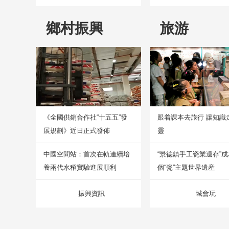
鄉村振興
旅游
《全國供銷合作社“十五五”發
跟着課本去旅行 讓知識
展規劃》近日正式發佈
靈
中國空間站：首次在軌連續培
“景德鎮手工瓷業遺存”
養兩代水稻實驗進展順利
個“瓷”主題世界遺産
振興資訊
城會玩