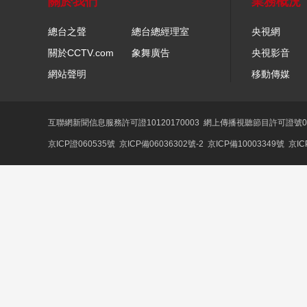
關於我們
業務概況
總台之聲
總台總經理室
央視網
關於CCTV.com
象舞廣告
央視影音
網站聲明
移動傳媒
互聯網新聞信息服務許可證10120170003
網上傳播視聽節目許可證號01
京ICP證060535號
京ICP備06036302號-2
京ICP備10003349號
京IC