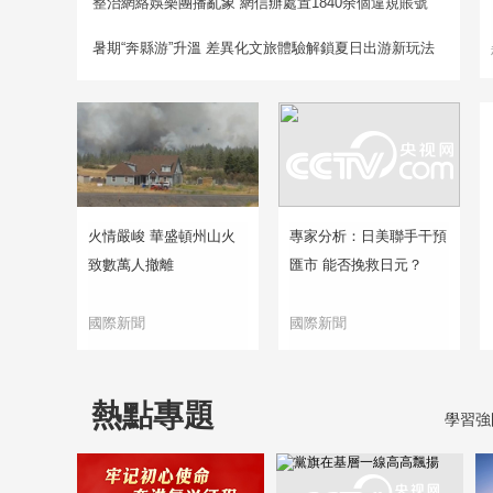
整治網絡娛樂團播亂象 網信辦處置1840余個違規賬號
暑期“奔縣游”升溫 差異化文旅體驗解鎖夏日出游新玩法
火情嚴峻 華盛頓州山火
專家分析：日美聯手干預
致數萬人撤離
匯市 能否挽救日元？
國際新聞
國際新聞
熱點專題
學習強