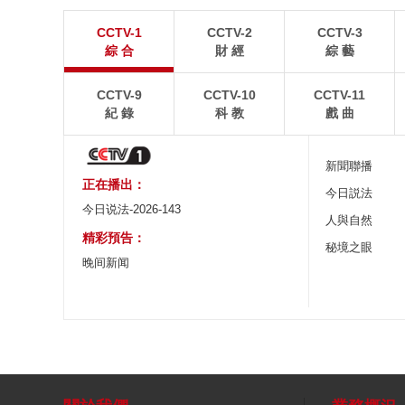
江蘇張家港：“千燈之夜”燈光璀璨
北京：藍天白雲
CCTV-1
CCTV-2
CCTV-3
8月2日晚，江蘇張家港香山風景區燈光璀璨，市民和
8月1日，北京故宮博
綜 合
財 經
綜 藝
游客前來賞夜景、逛集市。
景如畫。
CCTV-9
CCTV-10
CCTV-11
紀 錄
科 教
戲 曲
新聞聯播
正在播出：
今日説法
今日说法-2026-143
人與自然
精彩預告：
秘境之眼
晚间新闻