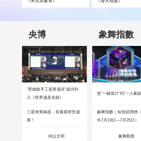
《米良與麥青》
《海天雄鷹》
央博
象舞指數
“景德鎮手工瓷業遺存”成功列
從“一鍵成片”到“一人劇組
入《世界遺産名錄》
三星堆青銅器，有最新研究成
象舞指數｜短視頻周榜（2
果！
年7月19日—7月25日）
何以文明
象舞觀察