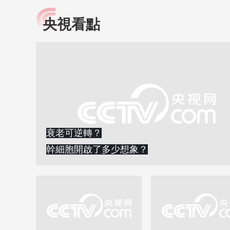
央視看點
小央視頻
全民健康
央視網原創視頻子品牌，
提高全民健康素養水
以更加貼近年輕人的視
助力“健康中國2030”
角，有趣、有料、有故事
略。央視網《全民健
的方式解讀時代。
康》，向所有人分享
知識！
衰老可逆轉？
幹細胞開啟了多少想象？