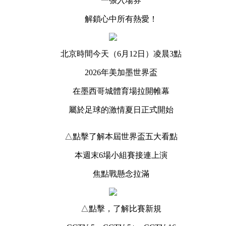
一張入場券
央博
非遗
文化
旅游
科普
健康
乐龄
阅读
解鎖心中所有熱愛！
云起
超级工厂
智敬中国
全民健康
颜选攻略
海洋
北京時間今天（6月12日）凌晨3點
2026年美加墨世界盃
在墨西哥城體育場拉開帷幕
热播榜
总台企业白名单
屬於足球的激情夏日正式開始
△點擊了解本屆世界盃五大看點
本週末6場小組賽接連上演
焦點戰懸念拉滿
△點擊，了解比賽新規