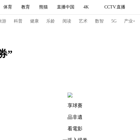
体育
教育
熊猫
直播中国
4K
CCTV.直播
式妙语
主持人
下载央视影音
热解读
天天学习
旅游
科普
健康
乐龄
阅读
艺术
数智
5G
产业+
纪录片网
国家大剧院
大型活动
券”
科技
法治
文娱
人物
公益
图片
习式妙语
央视快评
央视网评
光华锐评
锋面
频道
VR/AR
4K专区
全景新闻
享球賽
请入列
人生第一次
人生第二次
品非遺
冬奥会
CBA
NBA
中超
国足
国际足球
网球
综
看電影
体育江湖
文化体育
冰雪道路
足球道路