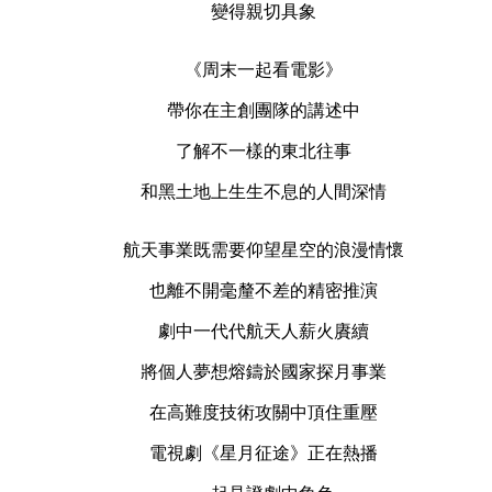
變得親切具象
《周末一起看電影》
帶你在主創團隊的講述中
了解不一樣的東北往事
和黑土地上生生不息的人間深情
航天事業既需要仰望星空的浪漫情懷
也離不開毫釐不差的精密推演
劇中一代代航天人薪火賡續
將個人夢想熔鑄於國家探月事業
在高難度技術攻關中頂住重壓
電視劇《星月征途》正在熱播