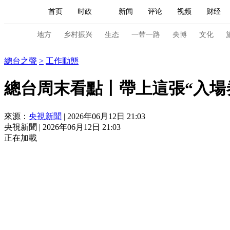
首页
时政
新闻
评论
视频
财经
人民领袖习近平
直播
海外频道
片库
iPanda
栏目大全
联播+
English
中国领导人
节目单
Монгол
听音
央视快评
微视频
习
地方
乡村振兴
生态
一带一路
央博
文化
總台之聲
總台之聲
>
工作動態
总台春晚
网络春晚
共产党员网
秧纪录
總台周末看點丨帶上這張“入場
來源：
央視新聞
| 2026年06月12日 21:03
新闻
国内
国际
评论
经济
军事
央視新聞 | 2026年06月12日 21:03
人民领袖习近平
联播+
热解读
天天学习
正在加載
视频
小央视频
小央直播
直播中国
熊猫
现场
前线
比划
快看
蓝海中国
新兵
体育
直播
竞猜
2026年世界杯
2026年
VIP会员
CCTV奥林匹克频道
生活体育大会