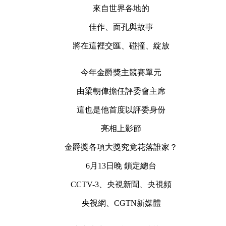
來自世界各地的
佳作、面孔與故事
將在這裡交匯、碰撞、綻放
今年金爵獎主競賽單元
由梁朝偉擔任評委會主席
這也是他首度以評委身份
亮相上影節
金爵獎各項大獎究竟花落誰家？
6月13日晚 鎖定總台
CCTV-3、央視新聞、央視頻
央視網、CGTN新媒體