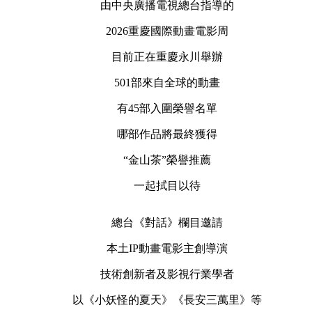
由中央廣播電視總台指導的
2026重慶國際動畫電影周
目前正在重慶永川舉辦
501部來自全球的動畫
有45部入圍榮譽名單
哪部作品將最終獲得
“金山茶”榮譽推薦
一起拭目以待
總台《對話》欄目邀請
本土IP動畫電影主創導演
技術創新者及影視行業學者
以《小妖怪的夏天》《長安三萬里》等