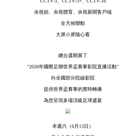
CCTV-5、CCTV-5+、CCTV-16
央視頻、央視體育、央視新聞客戶端
全天候聯動
大屏小屏隨心看
總台還開展了
“2026年國際足聯世界盃賽事影院直播活動”
向全國部分院線影院
提供世界盃賽事的實時轉播
為您呈現多場頂級足球盛宴
本週六（6月13日）