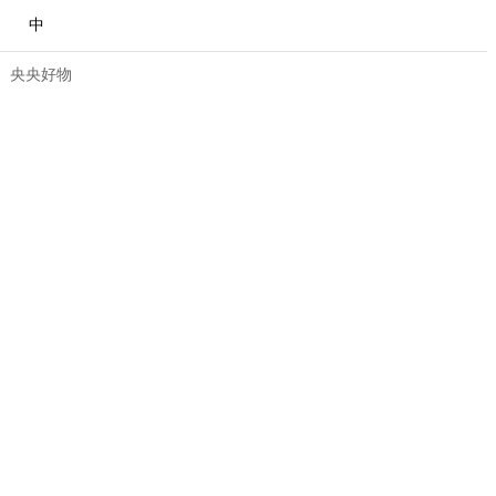
中
央央好物
合体育
亚冬会