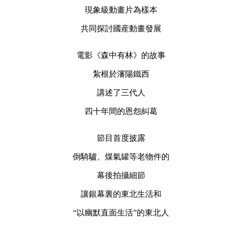
現象級動畫片為樣本
共同探討國産動畫發展
電影《森中有林》的故事
紮根於瀋陽鐵西
講述了三代人
四十年間的恩怨糾葛
節目首度披露
倒騎驢、煤氣罐等老物件的
幕後拍攝細節
讓銀幕裏的東北生活和
“以幽默直面生活”的東北人