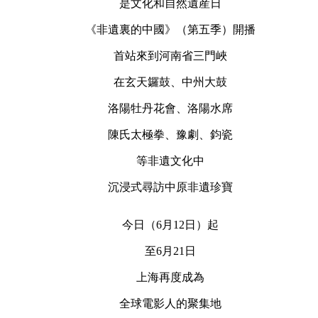
是文化和自然遺産日
《非遺裏的中國》（第五季）開播
首站來到河南省三門峽
在玄天鑼鼓、中州大鼓
洛陽牡丹花會、洛陽水席
陳氏太極拳、豫劇、鈞瓷
等非遺文化中
沉浸式尋訪中原非遺珍寶
今日（6月12日）起
至6月21日
上海再度成為
全球電影人的聚集地