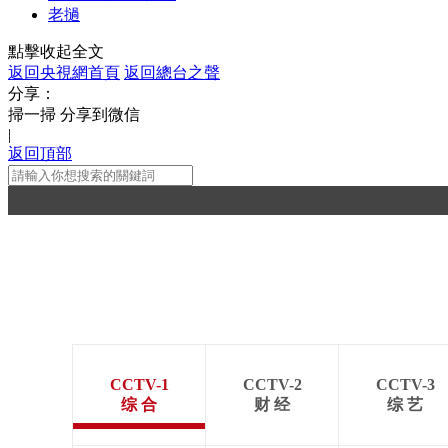
老撾
點擊收起全文
返回央視網首頁
返回總台之聲
分享：
掃一掃 分享到微信
|
返回頂部
CCTV-1
CCTV-2
CCTV-3
综 合
财 经
综 艺