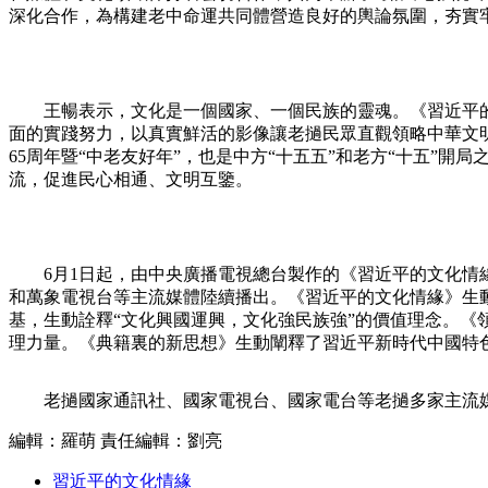
深化合作，為構建老中命運共同體營造良好的輿論氛圍，夯實
王暢表示，文化是一個國家、一個民族的靈魂。《習近平的
面的實踐努力，以真實鮮活的影像讓老撾民眾直觀領略中華文
65周年暨“中老友好年”，也是中方“十五五”和老方“十五
流，促進民心相通、文明互鑒。
6月1日起，由中央廣播電視總台製作的《習近平的文化情緣
和萬象電視台等主流媒體陸續播出。《習近平的文化情緣》生
基，生動詮釋“文化興國運興，文化強民族強”的價值理念。
理力量。《典籍裏的新思想》生動闡釋了習近平新時代中國特
老撾國家通訊社、國家電視台、國家電台等老撾多家主流媒
編輯：羅萌
責任編輯：劉亮
習近平的文化情緣