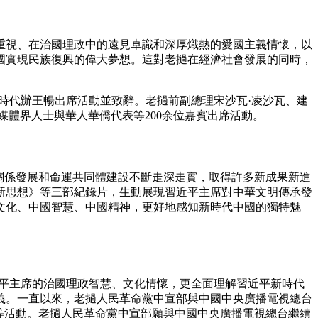
視、在治國理政中的遠見卓識和深厚熾熱的愛國主義情懷，以
國實現民族復興的偉大夢想。這對老撾在經濟社會發展的同時，
代辦王暢出席活動並致辭。老撾前副總理宋沙瓦·凌沙瓦、建
媒體界人士與華人華僑代表等200余位嘉賓出席活動。
關係發展和命運共同體建設不斷走深走實，取得許多新成果新進
新思想》等三部紀錄片，生動展現習近平主席對中華文明傳承發
文化、中國智慧、中國精神，更好地感知新時代中國的獨特魅
平主席的治國理政智慧、文化情懷，更全面理解習近平新時代
義。一直以來，老撾人民革命黨中宣部與中國中央廣播電視總台
展等活動。老撾人民革命黨中宣部願與中國中央廣播電視總台繼續