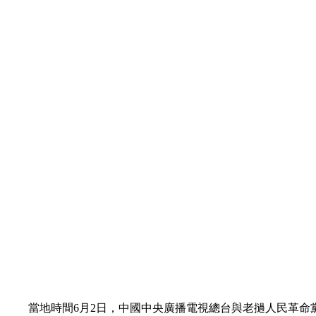
财经
教育
乡村振兴
生态环境
一带一路
大国智造
大国展会
大国保险
云顶对话
CCTV.节目官网
直播
节目单
栏目
片库
當地時間6月2日，中國中央廣播電視總台與老撾人民革命黨