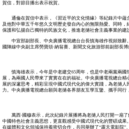
賀信，對節目播出表示祝賀。
通倫在賀信中表示，《習近平的文化情緣》等紀錄片中蘊含
及他對中華五千年悠久文明歷史發自內心的無限熱愛。同時，
保護和弘揚自己獨特的民族文化，推進老撾社會主義事業的建
中宣部副部長、中央廣播電視總台台長慎海雄作視頻致辭。老
國陣線中央副主席勞寶頌·納翁賽、新聞文化旅游部前副部長博
慎海雄表示，今年是中老建交65周年，也是中老兩黨兩國領
展，為兩國人民帶來了實實在在的福祉。中央廣播電視總台精
展的深邃思考，精彩呈現中國式現代化的偉大實踐，為老撾人
力。中央廣播電視總台願與老撾各界朋友互學互鑒、攜手同行
萬西·國穆表示，此次紀錄片展播將為老撾人民打開一扇了解
中國特色社會主義思想，更直觀感受中國式現代化的豐碩成果
在媒體和文化領域保持着密切合作，共同舉辦了“露天電影院”