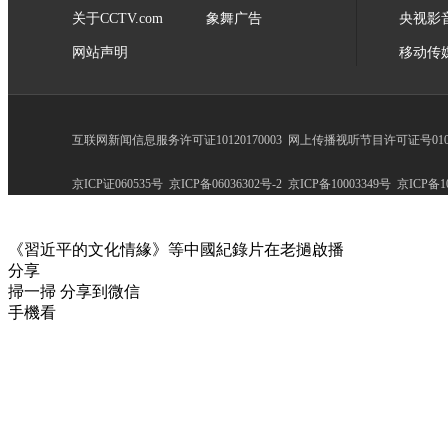
关于CCTV.com
象舞广告
央视影
网站声明
移动传
互联网新闻信息服务许可证10120170003
网上传播视听节目许可证号0102
京ICP证060535号
京ICP备06036302号-2
京ICP备10003349号
京ICP备10
《習近平的文化情緣》等中國紀錄片在老撾啟播
分享
掃一掃 分享到微信
手機看