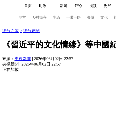
首页
时政
新闻
评论
视频
财经
人民领袖习近平
直播
海外频道
片库
iPanda
栏目大全
联播+
English
中国领导人
节目单
Монгол
听音
央视快评
微视频
习
地方
乡村振兴
生态
一带一路
央博
文化
總台之聲
總台之聲
>
總台要聞
总台春晚
网络春晚
共产党员网
秧纪录
《習近平的文化情緣》等中國
來源：
央視新聞
| 2026年06月02日 22:57
新闻
国内
国际
评论
经济
军事
央視新聞 | 2026年06月02日 22:57
人民领袖习近平
联播+
热解读
天天学习
正在加載
视频
小央视频
小央直播
直播中国
熊猫
现场
前线
比划
快看
蓝海中国
新兵
体育
直播
竞猜
2026年世界杯
2026年
VIP会员
CCTV奥林匹克频道
生活体育大会