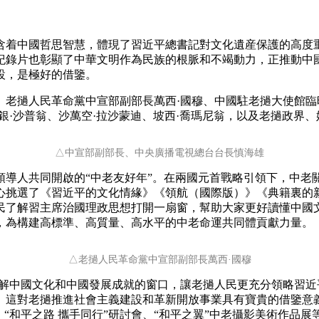
着中國哲思智慧，體現了習近平總書記對文化遺産保護的高度重
紀錄片也彰顯了中華文明作為民族的根脈和不竭動力，正推動中
設，是極好的借鑒。
撾人民革命黨中宣部副部長萬西·國穆、中國駐老撾大使館臨時
銀·沙普翁、沙萬空·拉沙蒙迪、坡西·喬瑪尼翁，以及老撾政界、
△中宣部副部長、中央廣播電視總台台長慎海雄
導人共同開啟的“中老友好年”。在兩國元首戰略引領下，中老
心挑選了《習近平的文化情緣》《領航（國際版）》《典籍裏的
民了解習主席治國理政思想打開一扇窗，幫助大家更好讀懂中國
，為構建高標準、高質量、高水平的中老命運共同體貢獻力量。
△老撾人民革命黨中宣部副部長萬西·國穆
中國文化和中國發展成就的窗口，讓老撾人民更充分領略習近
。這對老撾推進社會主義建設和革新開放事業具有寶貴的借鑒意
、“和平之路 攜手同行”研討會、“和平之翼”中老攝影美術作品