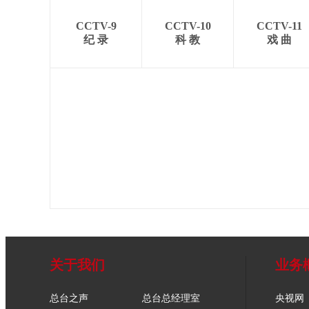
CCTV-9
CCTV-10
CCTV-11
纪 录
科 教
戏 曲
关于我们
业务
总台之声
总台总经理室
央视网