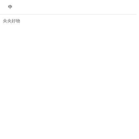
中
央央好物
合体育
亚冬会