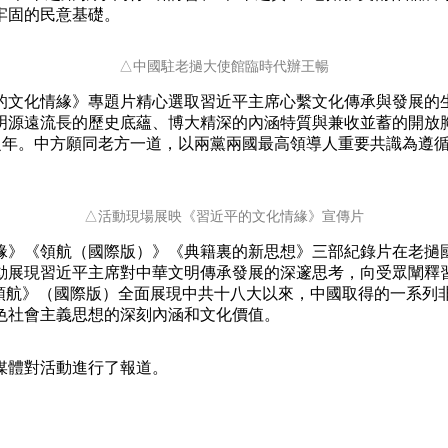
牢固的民意基礎。
△中國駐老撾大使館臨時代辦王暢
文化情緣》專題片精心選取習近平主席心繫文化傳承與發展的生
明源遠流長的歷史底蘊、博大精深的內涵特質與兼收並蓄的開放
”開局之年。中方願同老方一道，以兩黨兩國最高領導人重要共識為
△活動現場展映《習近平的文化情緣》宣傳片
》《領航（國際版）》《典籍裏的新思想》三部紀錄片在老撾
動展現習近平主席對中華文明傳承發展的深邃思考，向受眾闡釋
《領航》（國際版）全面展現中共十八大以來，中國取得的一系列
色社會主義思想的深刻內涵和文化價值。
體對活動進行了報道。