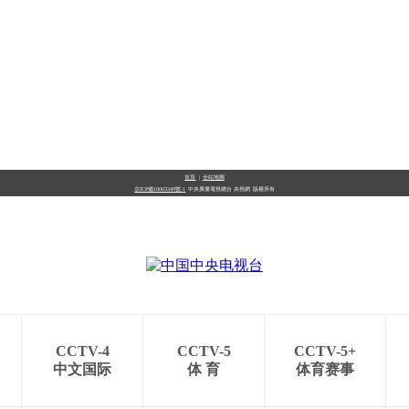
首頁
|
全站地圖
京ICP備10003349號-1
中央廣播電視總台
央視網
版權所有
CCTV-4
CCTV-5
CCTV-5+
中文国际
体 育
体育赛事