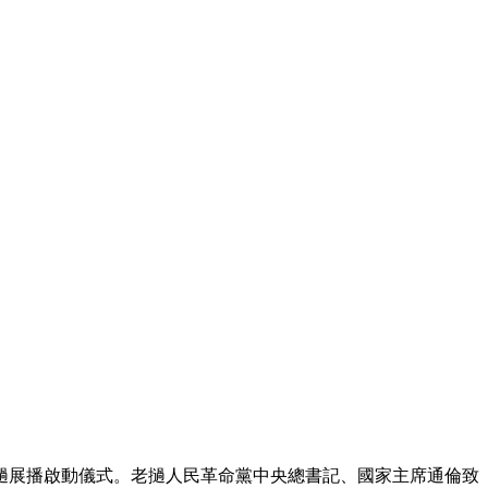
艺术
汽车
数智
5G
产业+
时尚
天气
才艺
网展
央央好物
撾展播啟動儀式。老撾人民革命黨中央總書記、國家主席通倫致