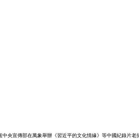
央博
非遗
文化
旅游
科普
健康
乐龄
阅读
云起
超级工厂
智敬中国
全民健康
颜选攻略
海洋
热播榜
总台企业白名单
中央宣傳部在萬象舉辦《習近平的文化情緣》等中國紀錄片老