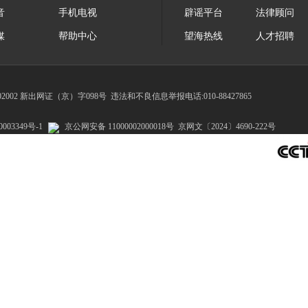
音
手机电视
辟谣平台
法律顾问
媒
帮助中心
望海热线
人才招聘
002 新出网证（京）字098号
违法和不良信息举报电话:010-88427865
003349号-1
京公网安备 11000002000018号
京网文〔2024〕4690-222号