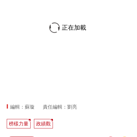
正在加載
編輯：蘇璇
責任編輯：劉亮
榜樣力量
政績觀