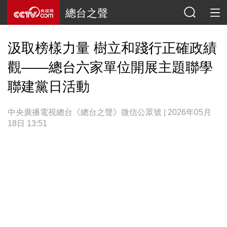
總台之聲
汲取榜樣力量 樹立和踐行正確政績
觀——總台六家單位開展主題聯學
聯建黨日活動
中央廣播電視總台《總台之聲》微信公眾號 | 2026年05月
18日 13:51