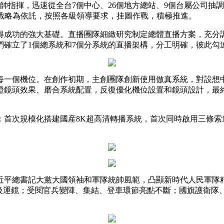
指揮，迅速從全台7個中心、26個地方總站、9個台屬公司抽
+AI”戰略為依託，按照各級領導要求，挂圖作戰，積極推進。
央博
非遗
文化
旅游
科普
健康
乐龄
阅读
云起
超级工厂
智敬中国
全民健康
颜选攻略
海洋
成功的強大基礎。直播團隊細緻研究制定總體直播方案，充分調
們確立了1個總系統和7個分系統的直播架構，分工明確，彼此勾
個機位。在創作初期，主創團隊創新使用倣真系統，對設想中
鏡頭效果、磨合系統配置，反復優化機位設置和鏡頭設計，最終形
热播榜
总台企业白名单
次規模化搭建國産8K超高清轉播系統，首次同時啟用三條索
平總書記大黨大國領袖和軍隊統帥風範，凸顯新時代人民軍隊精
神級運鏡；受閱官兵變陣、集結、登車環節亮點不斷；國旗護衛隊