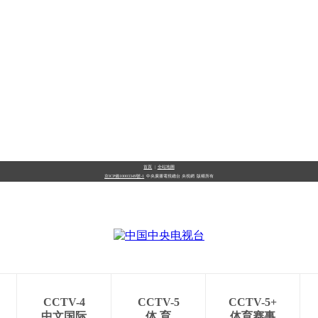
首頁
|
全站地圖
京ICP備10003349號-1
中央廣播電視總台
央視網
版權所有
CCTV-4
CCTV-5
CCTV-5+
中文国际
体 育
体育赛事