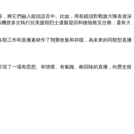
，將它們融入鏡頭語言中。比如，用長鏡頭對戰旗方隊表達深
，該機曾多次執行抗美援朝烈士遺骸迎回和搶險救災任務；還有大
類工作和直播素材作了翔實收集和存檔，為未來的同類型直播
現了一場有思想、有情懷、有氣魄、耐回味的直播，向歷史留