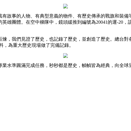
有故事的人物、有典型意義的物件、有歷史傳承的戰旗和裝備等
英雄團體。在空中梯隊中，鏡頭緩推到編號為20041的運-20
煉，我們見證了歷史，也記錄了歷史，並創造了歷史。總台對各
資料，為重大歷史現場做了完備記錄。
業水準圓滿完成任務，秒秒都是歷史，幀幀皆為經典，向全球呈