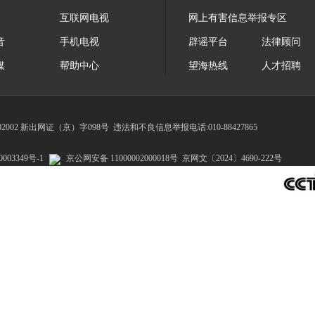
互联网电视
网上有害信息举报专区
音
手机电视
辟谣平台
法律顾问
媒
帮助中心
望海热线
人才招聘
002 新出网证（京）字098号
违法和不良信息举报电话:010-88427865
003349号-1
京公网安备 11000002000018号
京网文〔2024〕4690-222号