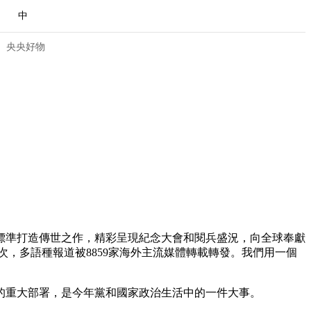
中
央央好物
標準打造傳世之作，精彩呈現紀念大會和閱兵盛況，向全球奉獻
次，多語種報道被8859家海外主流媒體轉載轉發。我們用一個
合体育
亚冬会
的重大部署，是今年黨和國家政治生活中的一件大事。