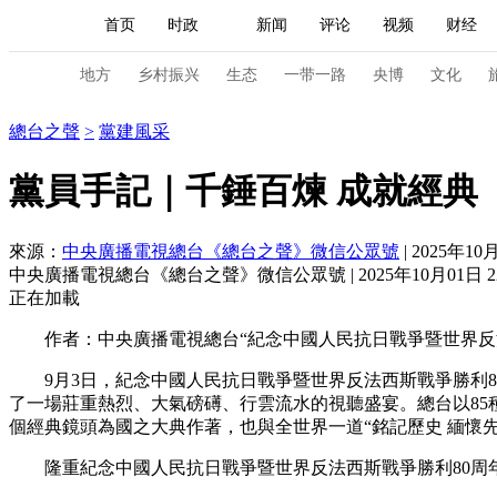
首页
时政
新闻
评论
视频
财经
人民领袖习近平
直播
海外频道
片库
iPanda
栏目大全
联播+
English
中国领导人
节目单
Монгол
听音
央视快评
微视频
习
地方
乡村振兴
生态
一带一路
央博
文化
總台之聲
總台之聲
>
黨建風采
总台春晚
网络春晚
共产党员网
秧纪录
黨員手記｜千錘百煉 成就經典
來源：
中央廣播電視總台《總台之聲》微信公眾號
| 2025年10月
新闻
国内
国际
评论
经济
军事
中央廣播電視總台《總台之聲》微信公眾號 | 2025年10月01日 22
人民领袖习近平
联播+
热解读
天天学习
正在加載
作者：中央廣播電視總台“紀念中國人民抗日戰爭暨世界反法西
视频
小央视频
小央直播
直播中国
熊猫
9月3日，紀念中國人民抗日戰爭暨世界反法西斯戰爭勝利8
现场
前线
比划
快看
蓝海中国
新兵
了一場莊重熱烈、大氣磅礡、行雲流水的視聽盛宴。總台以85種
個經典鏡頭為國之大典作著，也與全世界一道“銘記歷史 緬懷先
体育
直播
竞猜
2026年世界杯
2026年
隆重紀念中國人民抗日戰爭暨世界反法西斯戰爭勝利80周年
VIP会员
CCTV奥林匹克频道
生活体育大会