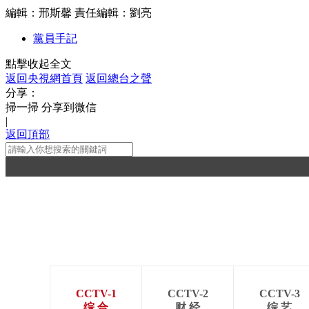
編輯：邢斯馨
責任編輯：劉亮
黨員手記
點擊收起全文
返回央視網首頁
返回總台之聲
分享：
掃一掃 分享到微信
|
返回頂部
CCTV-1
CCTV-2
CCTV-3
综 合
财 经
综 艺