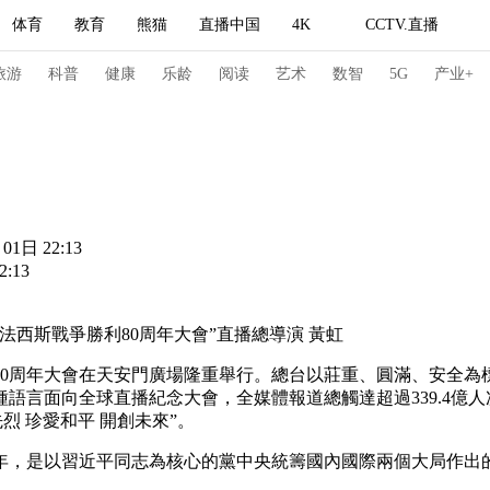
体育
教育
熊猫
直播中国
4K
CCTV.直播
式妙语
主持人
下载央视影音
热解读
天天学习
旅游
科普
健康
乐龄
阅读
艺术
数智
5G
产业+
纪录片网
国家大剧院
大型活动
01日 22:13
科技
法治
文娱
人物
公益
图片
:13
习式妙语
央视快评
央视网评
光华锐评
锋面
斯戰爭勝利80周年大會”直播總導演 黃虹
频道
VR/AR
4K专区
全景新闻
0周年大會在天安門廣場隆重舉行。總台以莊重、圓滿、安全為
请入列
人生第一次
人生第二次
語言面向全球直播紀念大會，全媒體報道總觸達超過339.4億人
烈 珍愛和平 開創未來”。
冬奥会
CBA
NBA
中超
国足
国际足球
网球
综
，是以習近平同志為核心的黨中央統籌國內國際兩個大局作出
体育江湖
文化体育
冰雪道路
足球道路