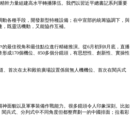
調精幹力量組建高水平轉播隊伍。我們以習近平總書記系列重要
艺术
汽车
数智
5G
产业+
时尚
天气
才艺
网展
央央好物
動各種手段，開發新型特種設備；在中宣部的統籌協調下，與
連，既靈活機動，又能協作互補。
的最佳視角和最佳點位進行精確推演。從6月初到8月底，直播
成170個機位、850多個分鏡頭，有思想性、創新性、實操性
道、首次在太和殿前廣場設置係留無人機機位、首次在閱兵式
神面貌以及軍事裝備作戰能力。很多鏡頭令人印象深刻。比如
、閱兵式、分列式中不同角度但都整齊劃一的中國排面；拉着彩