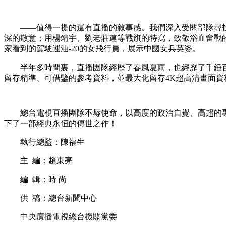
——值得一提的還有直播的敘事感。我們深入受閱部隊尋找
深的敬意；用楊靖宇、劉老莊連等戰旗的特寫，致敬浴血奮戰的
家看到的駕駛運油-20的女飛行員，展示中國女兵英姿。
半年多時間裏，直播團隊經歷了春風夏雨，也經歷了千錘百
留存精準、可借鑒的參考資料，並最大化留存4K超高清畫面
總台電視直播團隊不辱使命，以高度的政治自覺、高超的專
下了一部經典永恒的傳世之作！
執行總監：陳福生
主 編：趙東亮
編 輯：時 尚
供 稿：總台新聞中心
中央廣播電視總台機關黨委