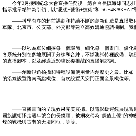
今年2月接到紀念大會直播任務後，總台台長慎海雄同志挂帥
指示批示精神為引領，以“思想+藝術+技術”和“5G+4K/8K
财经
教育
乡村振兴
生态环境
一带一路
大国智造
大国展会
大国保险
云顶对话
——科學有序的超前謀劃和持續不斷的創新創造是直播取得
軍隊、北京市、公安部、外交部等建立高效溝通協調機制。我
——以秒為單位細摳每一個環節、細化每一個畫面、優化每一
各系統分別在多地展開了分練和合練，不斷測試特種設備、驗證
CCTV.节目官网
直播
节目单
栏目
片库
的直播腳本，以及經過近50稿反復推敲的直播解説詞。
——創新視角拍攝和特種設備使用量均創歷史之最。比如：首
的沿線設置路南高點機位、首次設置天安門正面全景機位等。
——直播畫面的呈現效果完美震撼。以電影級運鏡展現習近
國旗護衛隊走過年號台的長鏡頭，被網友稱為“價值上億”的
煙的戰機與古老的天壇同框，等等。