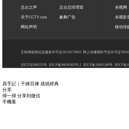
总台之声
总台总经理室
央视网
关于CCTV.com
象舞广告
央视影
网站声明
移动传
互联网新闻信息服务许可证10120170003
网上传播视听节目许可证号0102
京ICP证060535号
京ICP备06036302号-2
京ICP备10003349号
京ICP备10
員手記｜千錘百煉 成就經典
分享
掃一掃 分享到微信
手機看