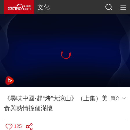
文化
《尋味中國·趕“烤”大涼山》（上集）美
簡介
食與熱情撞個滿懷
125