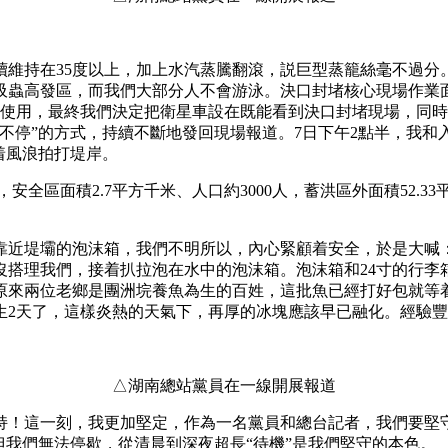
持在35度以上，加上水汽蒸騰翻滾，説巨型蒸籠絲毫不過分
吸蟲高發區，而我們大部分人不會游泳。決口封堵核心現場作業
法使用，最終我們決定把衛星車設在既能看到決口封堵現場，同時
不停”的方式，持續不斷地發回現場報道。7日下午2點半，我
着風浪拍打堤岸。
安全區面積2.7平方千米、人口約3000人，蓄洪區外面積52.3
近堤壩的泡沫箱，我們不明所以，內心緊顧着安全，於是大喊：
沒搭理我們，接着扒拉泡在水中的泡沫箱。泡沫箱和24寸的行李
原來兩位老鄉是團洲垸養魚為生的百姓，這批魚已經打好包就等
生2天了，這樣炎熱的天氣下，再厚的冰塊應該早已融化。經驗
△湖南總站黨員在一線開展報道
！這一刻，我更加堅定，作為一名黨員和總台記者，我們要堅守
但我們無法停歇，從清晨到深夜超長“待機”是我們堅守的本色。