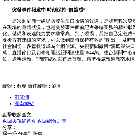
突發事件報道中 時刻保持“飢餓感”
這次洞庭湖一線堤防發生決口險情的報道，是我無數次突發事
在現場的身體狀況，也是突發事件面前記者采編業務的精神狀
化、儲備和表達能力要求非常高。到了現場，我把自己定義成
要後方有連線的需求，可以做到隨時保持有效的“輸出”，及時
社會關切，多篇報道成為全網信源。央視新聞微博#洞庭湖決口出
萬，直播節目及切條相關話題閱讀總量9644萬。總台新聞中
位、邏輯清晰。”湖南總站以首達首發、精準權威報道湖南水
編輯：蘇璇
責任編輯：劉亮
洞庭湖
湖南總站
點擊收起全文
返回央視網首頁
返回總台之聲
分享：
掃一掃 分享到微信