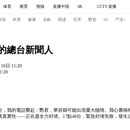
体育
教育
熊猫
直播中国
4K
CCTV.直播
式妙语
主持人
下载央视影音
热解读
天天学习
旅游
科普
健康
乐龄
阅读
艺术
数智
5G
产业+
纪录片网
国家大剧院
大型活动
場的總台新聞人
日 11:20
科技
法治
文娱
人物
公益
图片
:20
习式妙语
央视快评
央视网评
光华锐评
锋面
频道
VR/AR
4K专区
全景新闻
请入列
人生第一次
人生第二次
分，我的電話響起：艷君，華容縣可能出現重大險情。我心裏咯
冬奥会
CBA
NBA
中超
国足
国际足球
网球
综
真實性——正在盡全力封堵。17點48分，緊急封堵失敗，發生決
体育江湖
文化体育
冰雪道路
足球道路