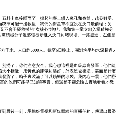
。石料卡車接踵而至，揚起的塵土鑽入鼻孔和身體，越發難受。
面狹窄可能干擾救援，我們的衛星車不宜設在決口最前端；另
又不會干擾救援的“次核心”地點。我和第一黨支部入黨積極分
和入黨積極分子溫盛強徒步進入決口封堵現場。一路挺進，左側是
3平方千米、人口約5000人。截至6日晚上，團洲垸平均水深超過5
別撈了，你們注意安全。我心想這裡是血吸蟲高發區，他們這
箱大小接近，用黃色的膠帶封裝好，外表沒被衝壞，裏面是什麼
着發貨了，箱子裏裝滿了可以鎖鮮的冰袋。我內心一震，他們撈
豐富的他們可能早已知曉事實，但還是不顧危險去實地看看才徹
到最後一刻，承擔好電視和新媒體端的直播任務，傳遞出最堅