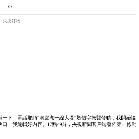
中
央央好物
噔一下，電話那頭“洞庭湖一線大堤”幾個字振聾發聵，我開始惴
合体育
亚冬会
口！我編輯好內容。17點49分，央視新聞客戶端發佈第一條動