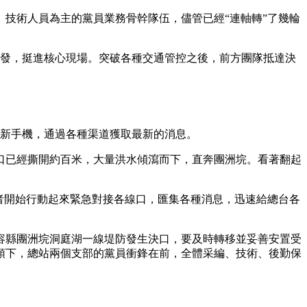
技術人員為主的黨員業務骨幹隊伍，儘管已經“連軸轉”了幾輪
艺术
汽车
数智
5G
产业+
时尚
天气
才艺
网展
央央好物
發，挺進核心現場。突破各種交通管控之後，前方團隊抵達決
新手機，通過各種渠道獲取最新的消息。
已經撕開約百米，大量洪水傾瀉而下，直奔團洲垸。看著翻起
者開始行動起來緊急對接各線口，匯集各種消息，迅速給總台各
縣團洲垸洞庭湖一線堤防發生決口，要及時轉移並妥善安置受
領下，總站兩個支部的黨員衝鋒在前，全體采編、技術、後勤保