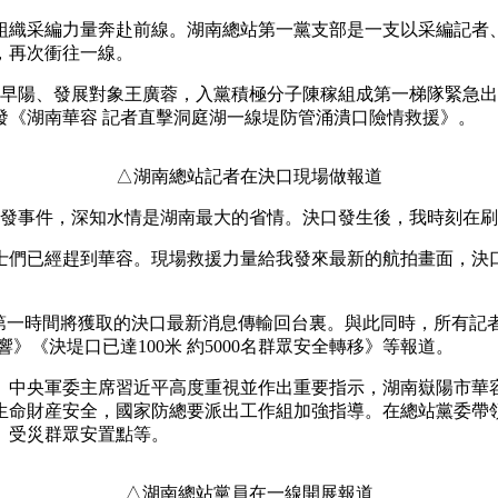
采編力量奔赴前線。湖南總站第一黨支部是一支以采編記者、
央博
非遗
文化
旅游
科普
健康
乐龄
阅读
，再次衝往一線。
云起
超级工厂
智敬中国
全民健康
颜选攻略
海洋
陽、發展對象王廣蓉，入黨積極分子陳稼組成第一梯隊緊急出
發《湖南華容 記者直擊洞庭湖一線堤防管涌潰口險情救援》。
△湖南總站記者在決口現場做報道
热播榜
总台企业白名单
發事件，深知水情是湖南最大的省情。決口發生後，我時刻在刷
們已經趕到華容。現場救援力量給我發來最新的航拍畫面，決口
一時間將獲取的決口最新消息傳輸回台裏。與此同時，所有記
》《決堤口已達100米 約5000名群眾安全轉移》等報道。
中央軍委主席習近平高度重視並作出重要指示，湖南嶽陽市華容
生命財産安全，國家防總要派出工作組加強指導。在總站黨委帶
、受災群眾安置點等。
△湖南總站黨員在一線開展報道