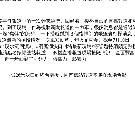
件報道中的一次難忘經歷。回頭看，復盤自己的直播報道和重
況。到了現場，作為視聽新聞報道的主力軍，很多消息都是通過
一塊“焦幹”的海綿，一下播就鑽到各個指揮部的帳篷裏打探消息
報道最新的搶險情況。疾風知勁草，烈火見真金。截至7月10日
現水流回流#、#洞庭湖決口封堵最新現場#等話題持續鎖定熱榜。
心連續點名錶揚總站報道：“多檔直播報道現場搶險情況，全面豐
情，進一步彰顯了引領力、傳播力、影響力。
△226米決口封堵合龍後，湖南總站報道團隊在現場合影