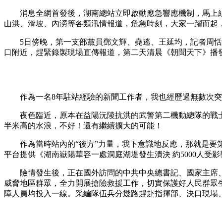
消息全網首發後，湖南總站立即啟動應急響應機制，馬上組織
财经
教育
乡村振兴
生态环境
一带一路
山洪、滑坡、內澇等各類汛情報道，危急時刻，大家一躍而起
大国智造
大国展会
大国保险
云顶对话
5日傍晚，第一支部黨員鄧文輝、堯遙、王延均，記者周恬早
口附近，趕緊錄製現場直傳報道，第二天清晨《朝聞天下》播
CCTV.节目官网
直播
节目单
栏目
片库
作為一名8年駐站經驗的新聞工作者，我也經歷過無數次突
夜色臨近，原本在益陽沅陵抗洪的武警第二機動總隊的戰士
半米高的水浪，不好！還有繼續擴大的可能！
作為當時站內的“後方”力量，我下意識地反應，那就是要第
平台提供《湖南嶽陽華容一處洞庭湖堤發生潰決 約5000人受影響
險情發生後，正在國外訪問的中共中央總書記、國家主席、
威脅地區群眾，全力開展搶險救援工作，切實保護好人民群眾
障人員均投入一線。采編隊伍兵分幾路趕赴指揮部、決口現場