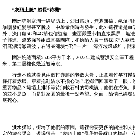
“灰頭土臉” 超長“待機”
團洲垸洞庭湖一線堤防上，烈日當頭，無遮無擋，氣溫持續維
暴曬發紅髮黑甚至脫皮，中暑暈倒時有發生，此外這裡還是血
外，決口處5G和4G揹包信號差，畫面嚴重卡頓直接黑屏，無
子郭進、溫盛強等組成直播團隊，和搶險人員一樣採取“人歇機
洞庭湖清澈碧波，右邊團洲垸“汪洋一片”，漂浮垃圾成堆，隨
團洲垸總面積55.03平方千米，2022年建成蓄洪安全區工程，
米，第二層樓也幾近被淹沒。
行走不遠就看見兩個打赤膊的老鄉大哥，正拿着竹竿打撈靠
樣打着赤膊、穿着拖鞋沾水不擔心嗎？老鄉們回頭看了一眼，
重要物品？堤壩上排隊等待卸載石料的司機説，他們在撈魚。
的並不是魚，而是對家園的最後一點希望。然而，險情已經發
底死心。
洪水猛獸，衝垮了他們的家園。這裡需要更多的關注和支持
定的總台聲音。現場很苦，“灰頭土臉”是我們最醒目的標識，