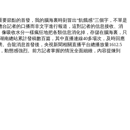
要節點的首發，我的腦海裏時刻冒出“飢餓感”三個字，不單是
總台記者的口播而非文字進行報道，這對記者的信息接收、消
，像吸收水分一樣瘋狂地把各類信息消化掉，存儲在腦海裏，只
，湖南總站累計發稿數百篇，其中直播連線40多場次，及時回應
合龍消息首發後，央視新聞相關直播平台總播放量1612.5
富，動態感強烈。前方記者掌握的情況全面細緻，內容提煉到