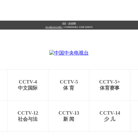
首頁
|
全站地圖
京ICP備10003349號-1
中央廣播電視總台
央視網
版權所有
CCTV-4
CCTV-5
CCTV-5+
中文国际
体 育
体育赛事
CCTV-12
CCTV-13
CCTV-14
社会与法
新 闻
少 儿