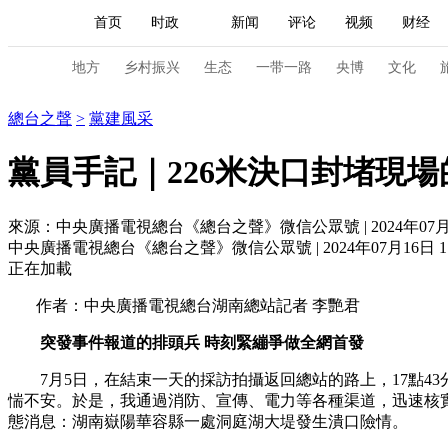
首页
时政
新闻
评论
视频
财经
人民领袖习近平
直播
海外频道
片库
iPanda
栏目大全
联播+
English
中国领导人
节目单
Монгол
听音
央视快评
微视频
习
地方
乡村振兴
生态
一带一路
央博
文化
總台之聲
總台之聲
>
黨建風采
总台春晚
网络春晚
共产党员网
秧纪录
黨員手記｜226米決口封堵現
來源：中央廣播電視總台《總台之聲》微信公眾號 | 2024年07月16
新闻
国内
国际
评论
经济
军事
中央廣播電視總台《總台之聲》微信公眾號 | 2024年07月16日 11
人民领袖习近平
联播+
热解读
天天学习
正在加載
作者：中央廣播電視總台湖南總站記者 李艷君
视频
小央视频
小央直播
直播中国
熊猫
突發事件報道的排頭兵 時刻緊繃爭做全網首發
现场
前线
比划
快看
蓝海中国
新兵
7月5日，在結束一天的採訪拍攝返回總站的路上，17點43
体育
直播
竞猜
2026年世界杯
2026年
惴不安。於是，我通過消防、宣傳、電力等各種渠道，迅速核實
態消息：湖南嶽陽華容縣一處洞庭湖大堤發生潰口險情。
VIP会员
CCTV奥林匹克频道
生活体育大会