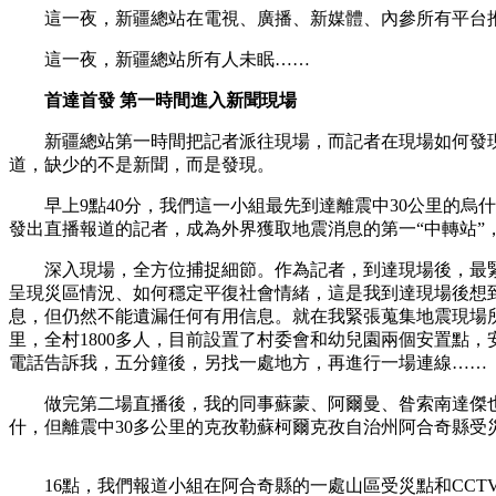
這一夜，新疆總站在電視、廣播、新媒體、內參所有平台
這一夜，新疆總站所有人未眠……
首達首發 第一時間進入新聞現場
新疆總站第一時間把記者派往現場，而記者在現場如何發
道，缺少的不是新聞，而是發現。
早上9點40分，我們這一小組最先到達離震中30公里的烏
發出直播報道的記者，成為外界獲取地震消息的第一“中轉站”
深入現場，全方位捕捉細節。作為記者，到達現場後，最緊
呈現災區情況、如何穩定平復社會情緒，這是我到達現場後想
息，但仍然不能遺漏任何有用信息。就在我緊張蒐集地震現場所
里，全村1800多人，目前設置了村委會和幼兒園兩個安置點，
電話告訴我，五分鐘後，另找一處地方，再進行一場連線……
做完第二場直播後，我的同事蘇蒙、阿爾曼、昝索南達傑也
什，但離震中30多公里的克孜勒蘇柯爾克孜自治州阿合奇縣
16點，我們報道小組在阿合奇縣的一處山區受災點和CCT