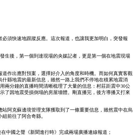
者必須快速地跟蹤反應。這次報道，也讓我更加明白，突發報
震發生後，第一個到達現場的央媒記者，更是第一個在地震現場
道作出應對預案，選擇好介入的角度和時機。而如何真實客觀
烏什縣地震的最新信息，雖然一路上我們不停地在積累地震消
用兩分鐘的直播時間清晰梳理了大量的信息：村莊距震中30公
並展示了因地震受損倒塌的房屋墻體。剛直播完，後方導播又打來
站阿克蘇邊境管理支隊獲取到了一條重要信息，雖然震中在烏
小組前往了阿合奇縣。
後在中國之聲《新聞進行時》完成兩場廣播連線報道；