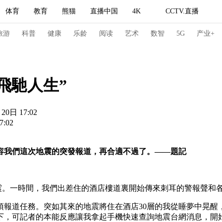
体育
教育
熊猫
直播中国
4K
CCTV.直播
式妙语
主持人
下载央视影音
热解读
天天学习
旅游
科普
健康
乐龄
阅读
艺术
数智
5G
产业+
纪录片网
国家大剧院
大型活动
飛馳人生”
日 17:02
科技
法治
文娱
人物
公益
图片
:02
习式妙语
央视快评
央视网评
光华锐评
锋面
容我們這次地震的突發報道，再合適不過了。——題記
频道
VR/AR
4K专区
全景新闻
请入列
人生第一次
人生第二次
地震。一時間，我們出差住的酒店樓道裏開始傳來刺耳的警報聲和
冬奥会
CBA
NBA
中超
国足
国际足球
网球
综
道任務。突如其來的地震將住在酒店30層的我從睡夢中晃醒
体育江湖
文化体育
冰雪道路
足球道路
，可記者的本能反應讓我拿起手機快速查詢地震台網消息，開始