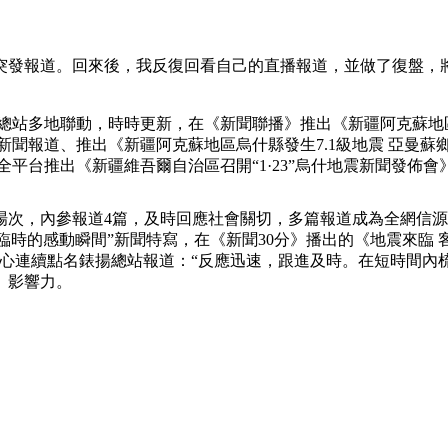
發報道。回來後，我反復回看自己的直播報道，並做了復盤，將
站多地聯動，時時更新，在《新聞聯播》推出《新疆阿克蘇地區
》新聞報道、推出《新疆阿克蘇地區烏什縣發生7.1級地震 亞曼蘇
全平台推出《新疆維吾爾自治區召開“1·23”烏什地震新聞發佈會
場次，內參報道4篇，及時回應社會關切，多篇報道成為全網信源。
來臨時的感動瞬間”新聞特寫，在《新聞30分》播出的《地震來
聞中心連續點名錶揚總站報道：“反應迅速，跟進及時。在短時間
、影響力。