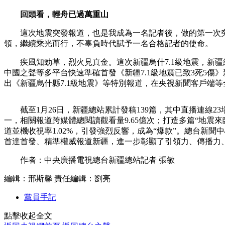
回頭看，輕舟已過萬重山
這次地震突發報道，也是我成為一名記者後，做的第一次突
領，繼續乘光而行，不辜負時代賦予一名合格記者的使命。
疾風知勁草，烈火見真金。這次新疆烏什7.1級地震，新疆總
中國之聲等多平台快速準確首發《新疆7.1級地震已致3死5傷
出《新疆烏什縣7.1級地震》等特別報道，在央視新聞客戶端等
截至1月26日，新疆總站累計發稿139篇，其中直播連線23
一，相關報道跨媒體總閱讀觀看量9.65億次；打造多篇“地震
道並機收視率1.02%，引發強烈反響，成為“爆款”。總台新
首達首發、精準權威報道新疆，進一步彰顯了引領力、傳播力
作者：中央廣播電視總台新疆總站記者 張敏
編輯：邢斯馨
責任編輯：劉亮
黨員手記
點擊收起全文