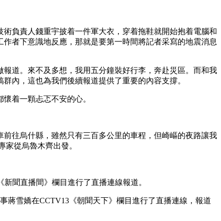
艺术
汽车
数智
5G
产业+
術負責人錢重宇披着一件軍大衣，穿着拖鞋就開始抱着電腦和
时尚
天气
才艺
网展
央央好物
工作者下意識地反應，那就是要第一時間將記者采寫的地震消息
報道。來不及多想，我用五分鐘裝好行李，奔赴災區。而和我
稿群內，這也為我們後續報道提供了重要的內容支撐。
都懷着一顆忐忑不安的心。
前往烏什縣，雖然只有三百多公里的車程，但崎嶇的夜路讓我
援專家從烏魯木齊出發。
3《新聞直播間》欄目進行了直播連線報道。
蔣雪嬌在CCTV13《朝聞天下》欄目進行了直播連線，報道