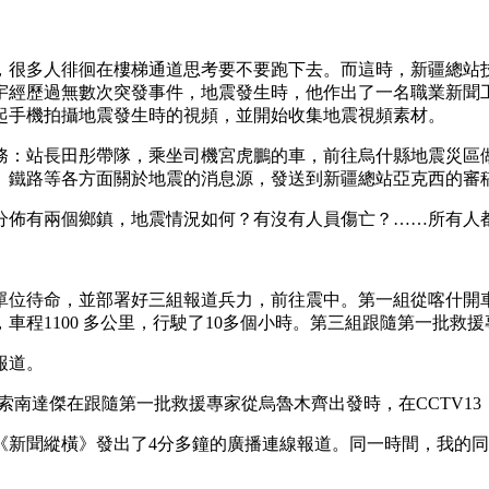
央博
非遗
文化
旅游
科普
健康
乐龄
阅读
很多人徘徊在樓梯通道思考要不要跑下去。而這時，新疆總站技
云起
超级工厂
智敬中国
全民健康
颜选攻略
海洋
重宇經歷過無數次突發事件，地震發生時，他作出了一名職業新聞
起手機拍攝地震發生時的視頻，並開始收集地震視頻素材。
：站長田彤帶隊，乘坐司機宮虎鵬的車，前往烏什縣地震災區做
、鐵路等各方面關於地震的消息源，發送到新疆總站亞克西的審
热播榜
总台企业白名单
佈有兩個鄉鎮，地震情況如何？有沒有人員傷亡？……所有人
位待命，並部署好三組報道兵力，前往震中。第一組從喀什開車
，車程1100 多公里，行駛了10多個小時。第三組跟隨第一批救
報道。
昝索南達傑在跟隨第一批救援專家從烏魯木齊出發時，在CCTV1
新聞縱橫》發出了4分多鐘的廣播連線報道。同一時間，我的同事