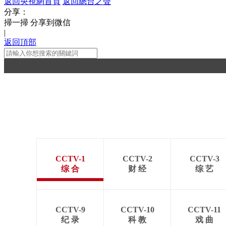
返回央視網首頁
返回總台之聲
分享：
掃一掃 分享到微信
|
返回頂部
CCTV-1
CCTV-2
CCTV-3
综 合
财 经
综 艺
CCTV-9
CCTV-10
CCTV-11
纪 录
科 教
戏 曲