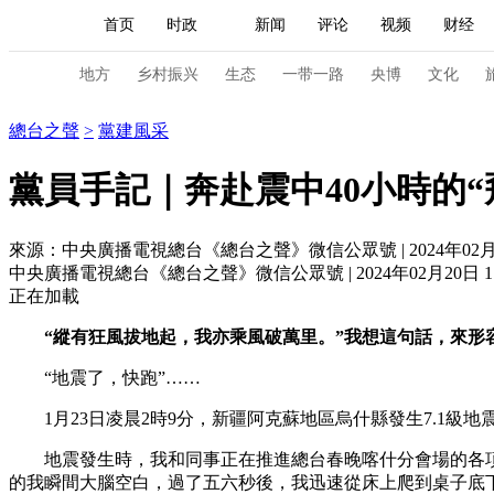
首页
时政
新闻
评论
视频
财经
人民领袖习近平
直播
海外频道
片库
iPanda
栏目大全
联播+
English
中国领导人
节目单
Монгол
听音
央视快评
微视频
习
地方
乡村振兴
生态
一带一路
央博
文化
總台之聲
總台之聲
>
黨建風采
总台春晚
网络春晚
共产党员网
秧纪录
黨員手記｜奔赴震中40小時的“
來源：中央廣播電視總台《總台之聲》微信公眾號 | 2024年02月20
新闻
国内
国际
评论
经济
军事
中央廣播電視總台《總台之聲》微信公眾號 | 2024年02月20日 17
人民领袖习近平
联播+
热解读
天天学习
正在加載
“縱有狂風拔地起，我亦乘風破萬里。”我想這句話，來形
视频
小央视频
小央直播
直播中国
熊猫
“地震了，快跑”……
现场
前线
比划
快看
蓝海中国
新兵
1月23日凌晨2時9分，新疆阿克蘇地區烏什縣發生7.1級
体育
直播
竞猜
2026年世界杯
2026年
地震發生時，我和同事正在推進總台春晚喀什分會場的各項報
VIP会员
CCTV奥林匹克频道
生活体育大会
的我瞬間大腦空白，過了五六秒後，我迅速從床上爬到桌子底下