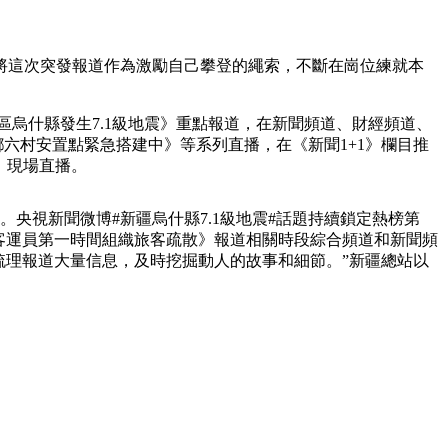
這次突發報道作為激勵自己攀登的繩索，不斷在崗位練就本
烏什縣發生7.1級地震》重點報道，在新聞頻道、財經頻道、
鄉六村安置點緊急搭建中》等系列直播，在《新聞1+1》欄目推
》現場直播。
央視新聞微博#新疆烏什縣7.1級地震#話題持續鎖定熱榜第
臨 客運員第一時間組織旅客疏散》報道相關時段綜合頻道和新聞頻
內梳理報道大量信息，及時挖掘動人的故事和細節。”新疆總站以