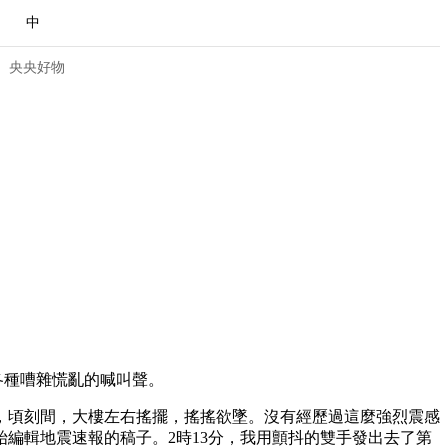
中
央央好物
各種嘈雜慌亂的喊叫聲。
合体育
亚冬会
，頃刻間，大樓左右搖擺，搖搖欲墜。沒有經歷過這麼強烈震感
編輯地震速報的稿子。2時13分，我用顫抖的雙手發出去了第