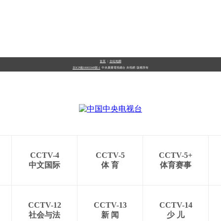
首頁
|
全站地圖
京ICP備10003349號-1
中央廣播電視總台
央視網
版權所有
CCTV-4
CCTV-5
CCTV-5+
中文国际
体 育
体育赛事
CCTV-12
CCTV-13
CCTV-14
社会与法
新 闻
少 儿