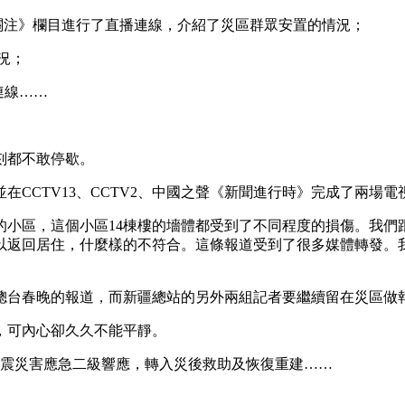
關注》欄目進行了直播連線，介紹了災區群眾安置的情況；
況；
連線……
刻都不敢停歇。
CTV13、CCTV2、中國之聲《新聞進行時》完成了兩場電
小區，這個小區14棟樓的墻體都受到了不同程度的損傷。我們
以返回居住，什麼樣的不符合。這條報道受到了很多媒體轉發。
台春晚的報道，而新疆總站的另外兩組記者要繼續留在災區做
，可內心卻久久不能平靜。
地震災害應急二級響應，轉入災後救助及恢復重建……