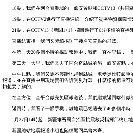
18點，我們在阿合奇縣城的一處安置點和CCTV13《共同
19點，在CCTV2進行了直播連線，介紹了災區物資保障情
21點，在CCTV13《新聞1+1》欄目進行了6分多鐘的直播
直播結束後，我們又陸續採訪了幾名安置點的群眾。
在第一天20多個小時的採訪報道中，我們一直在記錄，一
第二天一大早，我們又去了阿合奇縣城的另一處安置點，並在C
中午11點，我們又馬不停蹄地趕到縣城一處受災比較嚴重的
報道，並在直播中用現場實例告訴受災群眾，什麼樣的房屋可
切想要了解的。
在全方位、全平台做完災區報道後，我們繼續返回喀什做總
返回時，我看了一眼手機，離地震已經過去了40多個小時
1月27日14時起，新疆維吾爾自治區抗震救災指揮部終止
新疆總站地震報道小組也陸續返回烏魯木齊。