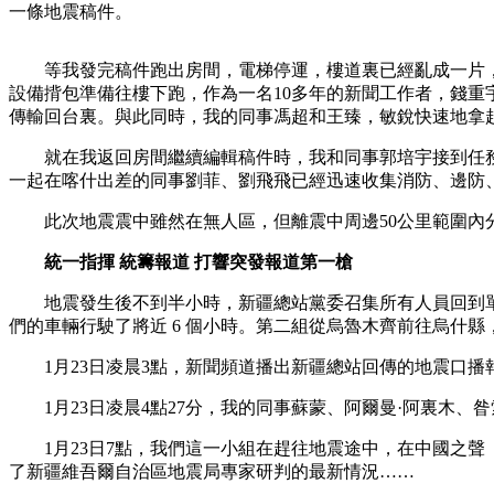
一條地震稿件。
财经
教育
乡村振兴
生态环境
一带一路
等我發完稿件跑出房間，電梯停運，樓道裏已經亂成一片，
大国智造
大国展会
大国保险
云顶对话
設備揹包準備往樓下跑，作為一名10多年的新聞工作者，錢
傳輸回台裏。與此同時，我的同事馮超和王臻，敏銳快速地拿
就在我返回房間繼續編輯稿件時，我和同事郭培宇接到任務
一起在喀什出差的同事劉菲、劉飛飛已經迅速收集消防、邊防
CCTV.节目官网
直播
节目单
栏目
片库
此次地震震中雖然在無人區，但離震中周邊50公里範圍內分
統一指揮 統籌報道 打響突發報道第一槍
地震發生後不到半小時，新疆總站黨委召集所有人員回到單
們的車輛行駛了將近 6 個小時。第二組從烏魯木齊前往烏什縣
1月23日凌晨3點，新聞頻道播出新疆總站回傳的地震口播
1月23日凌晨4點27分，我的同事蘇蒙、阿爾曼·阿裏木、
1月23日7點，我們這一小組在趕往地震途中，在中國之聲《
了新疆維吾爾自治區地震局專家研判的最新情況……