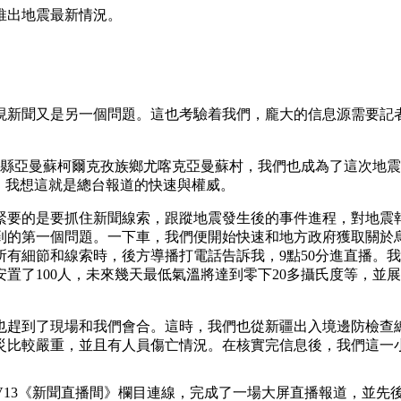
推出地震最新情況。
現新聞又是另一個問題。這也考驗着我們，龐大的信息源需要記
什縣亞曼蘇柯爾克孜族鄉尤喀克亞曼蘇村，我們也成為了這次地
，我想這就是總台報道的快速與權威。
要的是要抓住新聞線索，跟蹤地震發生後的事件進程，對地震報
到的第一個問題。一下車，我們便開始快速和地方政府獲取關於
有細節和線索時，後方導播打電話告訴我，9點50分進直播。我
安置了100人，未來幾天最低氣溫將達到零下20多攝氏度等，
趕到了現場和我們會合。這時，我們也從新疆出入境邊防檢查總
受災比較嚴重，並且有人員傷亡情況。在核實完信息後，我們這一
V13《新聞直播間》欄目連線，完成了一場大屏直播報道，並先