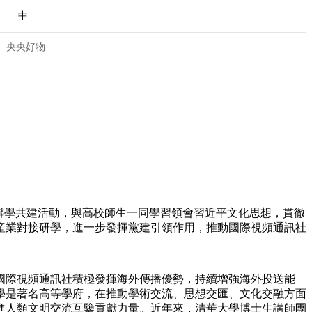
中
央央好物
聯學共建活動，與高校師生一同學習領會習近平文化思想，貫徹
産業對接研學，進一步發揮黨建引領作用，推動國際視頻通訊社
合体育
亚冬会
國際視頻通訊社積極發揮海外傳播優勢，持續增強海外投送能
學是著名高等學府，在推動學術交流、思想交匯、文化交融方面
進人類文明交流互鑒貢獻力量。近年來，清華大學博士生講師團