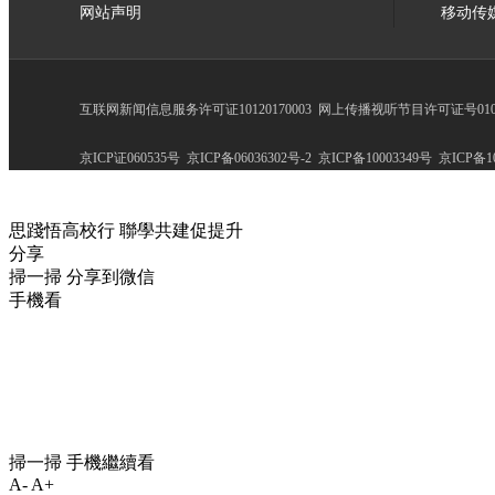
网站声明
移动传
互联网新闻信息服务许可证10120170003
网上传播视听节目许可证号0102
京ICP证060535号
京ICP备06036302号-2
京ICP备10003349号
京ICP备10
思踐悟高校行 聯學共建促提升
分享
掃一掃 分享到微信
手機看
掃一掃 手機繼續看
A-
A+