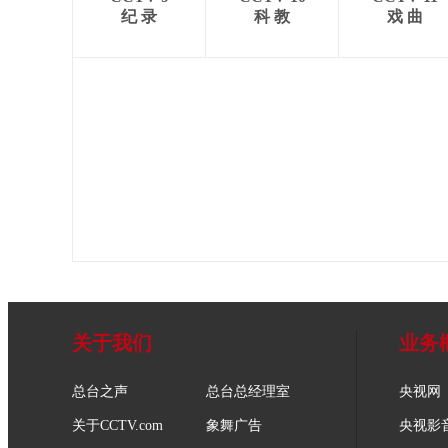
纪 录
科 教
戏 曲
关于我们
业务
总台之声
总台总经理室
央视网
关于CCTV.com
象舞广告
央视影