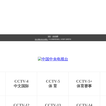
首頁
|
全站地圖
京ICP備10003349號-1
中央廣播電視總台
央視網
版權所有
CCTV-4
CCTV-5
CCTV-5+
中文国际
体 育
体育赛事
CCTV-12
CCTV-13
CCTV-14