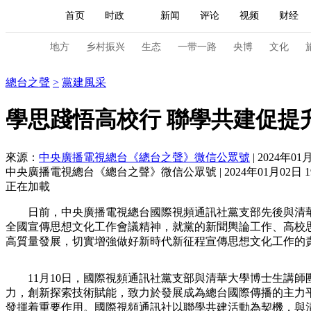
首页
时政
新闻
评论
视频
财经
人民领袖习近平
直播
海外频道
片库
iPanda
栏目大全
联播+
English
中国领导人
节目单
Монгол
听音
央视快评
微视频
习
地方
乡村振兴
生态
一带一路
央博
文化
總台之聲
總台之聲
>
黨建風采
总台春晚
网络春晚
共产党员网
秧纪录
學思踐悟高校行 聯學共建促提
來源：
中央廣播電視總台《總台之聲》微信公眾號
| 2024年01月
新闻
国内
国际
评论
经济
军事
中央廣播電視總台《總台之聲》微信公眾號 | 2024年01月02日 19
人民领袖习近平
联播+
热解读
天天学习
正在加載
日前，中央廣播電視總台國際視頻通訊社黨支部先後與清華大
视频
小央视频
小央直播
直播中国
熊猫
全國宣傳思想文化工作會議精神，就黨的新聞輿論工作、高校
高質量發展，切實增強做好新時代新征程宣傳思想文化工作的
现场
前线
比划
快看
蓝海中国
新兵
体育
直播
竞猜
2026年世界杯
2026年
11月10日，國際視頻通訊社黨支部與清華大學博士生講師
力，創新探索技術賦能，致力於發展成為總台國際傳播的主力
VIP会员
CCTV奥林匹克频道
生活体育大会
發揮着重要作用。國際視頻通訊社以聯學共建活動為契機，與