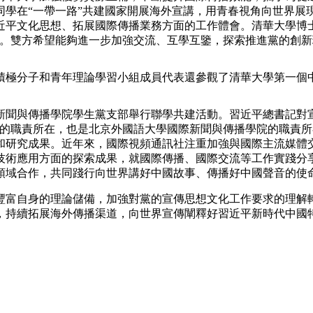
同學在“一帶一路”共建國家開展海外宣講，用青春視角向世界展
央博
非遗
文化
旅游
科普
健康
乐龄
阅读
近平文化思想、拓展國際傳播業務方面的工作體會。清華大學博
容。雙方希望能夠進一步加強交流、互學互鑒，探索推進黨的創
云起
超级工厂
智敬中国
全民健康
颜选攻略
海洋
分子和青年理論學習小組成員代表還參觀了清華大學第一個中
聞與傳播學院學生黨支部舉行聯學共建活動。習近平總書記對宣
的職責所在，也是北京外國語大學國際新聞與傳播學院的職責所在
热播榜
总台企业白名单
和研究成果。近年來，國際視頻通訊社注重加強與國際主流媒體
技術應用方面的探索成果，就國際傳播、國際交流等工作實踐分
領域合作，共同踐行向世界講好中國故事、傳播好中國聲音的使
富自身的理論儲備，加強對黨的宣傳思想文化工作要求的理解轉
，持續拓展海外傳播渠道，向世界宣傳闡釋好習近平新時代中國特