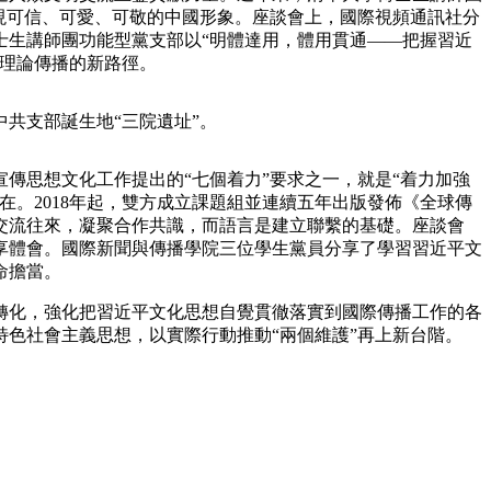
現可信、可愛、可敬的中國形象。座談會上，國際視頻通訊社分
艺术
汽车
数智
5G
产业+
士生講師團功能型黨支部以“明體達用，體用貫通——把握習近
新理論傳播的新路徑。
时尚
天气
才艺
网展
央央好物
共支部誕生地“三院遺址”。
傳思想文化工作提出的“七個着力”要求之一，就是“着力加強
。2018年起，雙方成立課題組並連續五年出版發佈《全球傳
交流往來，凝聚合作共識，而語言是建立聯繫的基礎。座談會
享體會。國際新聞與傳播學院三位學生黨員分享了學習習近平文
命擔當。
化，強化把習近平文化思想自覺貫徹落實到國際傳播工作的各
色社會主義思想，以實際行動推動“兩個維護”再上新台階。