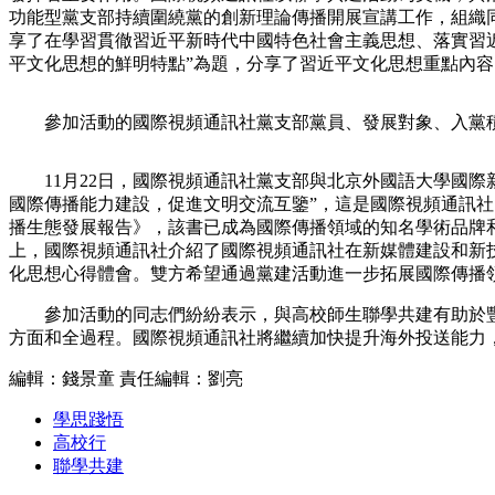
功能型黨支部持續圍繞黨的創新理論傳播開展宣講工作，組織
财经
教育
乡村振兴
生态环境
一带一路
享了在學習貫徹習近平新時代中國特色社會主義思想、落實習
平文化思想的鮮明特點”為題，分享了習近平文化思想重點內
大国智造
大国展会
大国保险
云顶对话
參加活動的國際視頻通訊社黨支部黨員、發展對象、入黨積極
11月22日，國際視頻通訊社黨支部與北京外國語大學國際新
國際傳播能力建設，促進文明交流互鑒”，這是國際視頻通訊社
CCTV.节目官网
直播
节目单
栏目
片库
播生態發展報告》，該書已成為國際傳播領域的知名學術品牌
上，國際視頻通訊社介紹了國際視頻通訊社在新媒體建設和新
化思想心得體會。雙方希望通過黨建活動進一步拓展國際傳播
參加活動的同志們紛紛表示，與高校師生聯學共建有助於豐
方面和全過程。國際視頻通訊社將繼續加快提升海外投送能力
編輯：錢景童
責任編輯：劉亮
學思踐悟
高校行
聯學共建