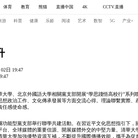
体育
教育
熊猫
直播中国
4K
CCTV.直播
式妙语
主持人
下载央视影音
热解读
天天学习
旅游
科普
健康
乐龄
阅读
艺术
数智
5G
产业+
纪录片网
国家大剧院
大型活动
升
02日 19:47
科技
法治
文娱
人物
公益
图片
:47
习式妙语
央视快评
央视网评
光华锐评
锋面
學、北京外國語大學相關黨支部開展“學思踐悟高校行”系列
频道
VR/AR
4K专区
全景新闻
思想政治工作、文化傳承發展等方面交流心得。理論聯繫實際、
責任感使命感。
请入列
人生第一次
人生第二次
冬奥会
CBA
NBA
中超
国足
国际足球
网球
综
團功能型黨支部舉行聯學共建活動。在習近平文化思想指引下，
平台、全球媒體的重要信源、開展媒體外交的中堅力量。清華大
体育江湖
文化体育
冰雪道路
足球道路
清華大學加強優勢資源互補，不斷提升國際傳播效能，攜手為促