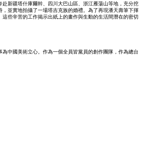
奔赴新疆塔什庫爾幹、四川大巴山區、浙江雁蕩山等地，充分挖
特，並實地拍攝了一場塔吉克族的婚禮。為了再現潘天壽筆下揮
。這些辛苦的工作揭示出紙上的畫作與生動的生活間潛在的密切
為中國美術立心。作為一個全員皆黨員的創作團隊，作為總台