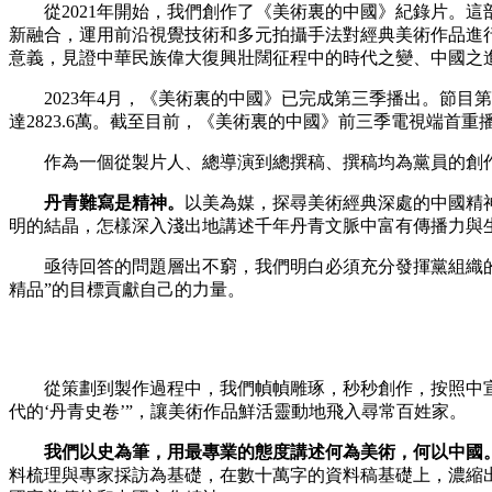
從2021年開始，我們創作了《美術裏的中國》紀錄片。這部
新融合，運用前沿視覺技術和多元拍攝手法對經典美術作品進
财经
教育
乡村振兴
生态环境
一带一路
意義，見證中華民族偉大復興壯闊征程中的時代之變、中國之
大国智造
大国展会
大国保险
云顶对话
2023年4月，《美術裏的中國》已完成第三季播出。節目第三
達2823.6萬。截至目前，《美術裏的中國》前三季電視端首重播
作為一個從製片人、總導演到總撰稿、撰稿均為黨員的創作
丹青難寫是精神。
以美為媒，探尋美術經典深處的中國精
CCTV.节目官网
直播
节目单
栏目
片库
明的結晶，怎樣深入淺出地講述千年丹青文脈中富有傳播力與
亟待回答的問題層出不窮，我們明白必須充分發揮黨組織的戰
精品”的目標貢獻自己的力量。
從策劃到製作過程中，我們幀幀雕琢，秒秒創作，按照中宣部
代的‘丹青史卷’”，讓美術作品鮮活靈動地飛入尋常百姓家。
我們以史為筆，用最專業的態度講述何為美術，何以中國
料梳理與專家採訪為基礎，在數十萬字的資料稿基礎上，濃縮