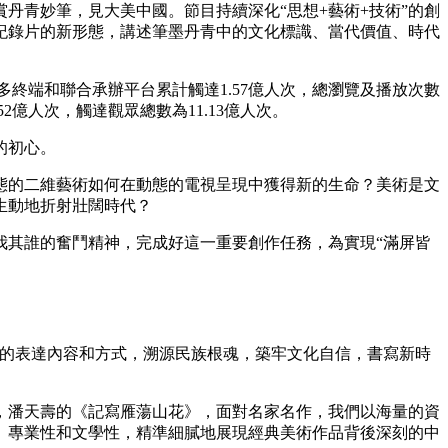
丹青妙筆，見大美中國。節目持續深化“思想+藝術+技術”的創
紀錄片的新形態，講述筆墨丹青中的文化標識、當代價值、時代
艺术
汽车
数智
5G
产业+
时尚
天气
才艺
网展
央央好物
多終端和聯合承辦平台累計觸達1.57億人次，總瀏覽及播放次數
2億人次，觸達觀眾總數為11.13億人次。
的初心。
態的二維藝術如何在動態的電視呈現中獲得新的生命？美術是文
生動地折射壯闊時代？
其誰的奮鬥精神，完成好這一重要創作任務，為實現“滿屏皆
的表達內容和方式，溯源民族根魂，築牢文化自信，書寫新時
，潘天壽的《記寫雁蕩山花》，面對名家名作，我們以海量的資
、專業性和文學性，精準細膩地展現經典美術作品背後深刻的中