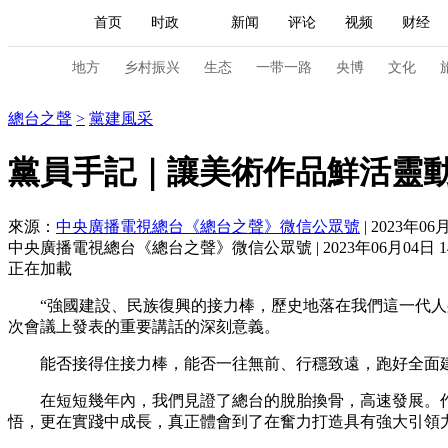
首页
时政
新闻
评论
视频
财经
人民领袖习近平
直播
海外频道
片库
iPanda
栏目大全
联播+
English
中国领导人
节目单
Монгол
听音
央视快评
微视频
习
地方
乡村振兴
生态
一带一路
央博
文化
總台之聲
總台之聲
>
黨建風采
总台春晚
网络春晚
共产党员网
秧纪录
黨員手記｜讓美術作品鮮活靈
來源：
中央廣播電視總台《總台之聲》微信公眾號
| 2023年06月
新闻
国内
国际
评论
经济
军事
中央廣播電視總台《總台之聲》微信公眾號 | 2023年06月04日 14
人民领袖习近平
联播+
热解读
天天学习
正在加載
“強國建設、民族復興的接力棒，歷史地落在我們這一代人身
视频
小央视频
小央直播
直播中国
熊猫
次會議上發表的重要講話的深刻意義。
现场
前线
比划
快看
蓝海中国
新兵
能否接得住接力棒，能否一往無前、行穩致遠，跑好全面建
体育
直播
竞猜
2026年世界杯
2026年
在短短幾年內，我們見證了總台的脫胎換骨，高速發展。作為電
悟，更在實踐中成長，真正體會到了在奮力打造具有強大引領
VIP会员
CCTV奥林匹克频道
生活体育大会