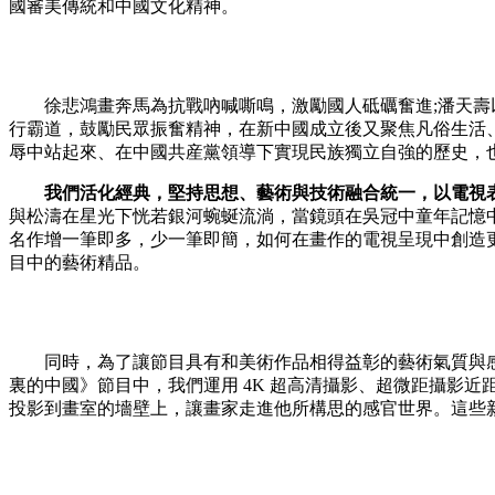
國審美傳統和中國文化精神。
徐悲鴻畫奔馬為抗戰吶喊嘶鳴，激勵國人砥礪奮進;潘天壽以
行霸道，鼓勵民眾振奮精神，在新中國成立後又聚焦凡俗生活
辱中站起來、在中國共産黨領導下實現民族獨立自強的歷史，
我們活化經典，堅持思想、藝術與技術融合統一，以電視
與松濤在星光下恍若銀河蜿蜒流淌，當鏡頭在吳冠中童年記憶
名作增一筆即多，少一筆即簡，如何在畫作的電視呈現中創造
目中的藝術精品。
同時，為了讓節目具有和美術作品相得益彰的藝術氣質與感
裏的中國》節目中，我們運用 4K 超高清攝影、超微距攝影
投影到畫室的墻壁上，讓畫家走進他所構思的感官世界。這些