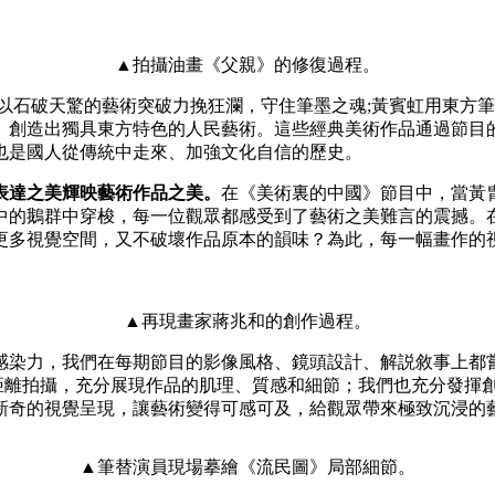
▲
拍攝油畫《父親》的修復過程。
石破天驚的藝術突破力挽狂瀾，守住筆墨之魂;黃賓虹用東方筆
、創造出獨具東方特色的人民藝術。這些經典美術作品通過節目
也是國人從傳統中走來、加強文化自信的歷史。
表達之美輝映藝術作品之美。
在《美術裏的中國》節目中，當黃
中的鵝群中穿梭，每一位觀眾都感受到了藝術之美難言的震撼。
更多視覺空間，又不破壞作品原本的韻味？為此，每一幅畫作的
▲再現畫家蔣兆和的創作過程。
染力，我們在每期節目的影像風格、鏡頭設計、解説敘事上都嘗
近距離拍攝，充分展現作品的肌理、質感和細節；我們也充分發揮
新奇的視覺呈現，讓藝術變得可感可及，給觀眾帶來極致沉浸的
▲筆替演員現場摹繪《流民圖》局部細節。