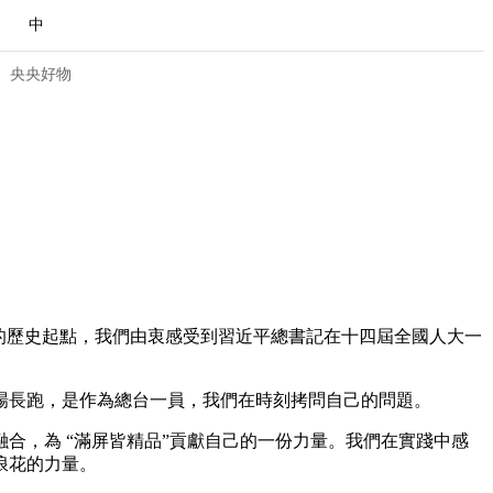
中
央央好物
的歷史起點，我們由衷感受到習近平總書記在十四屆全國人大一
長跑，是作為總台一員，我們在時刻拷問自己的問題。
合体育
亚冬会
合，為 “滿屏皆精品”貢獻自己的一份力量。我們在實踐中感
浪花的力量。