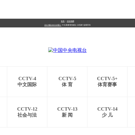
首頁
|
全站地圖
京ICP備10003349號-1
中央廣播電視總台
央視網
版權所有
CCTV-4
CCTV-5
CCTV-5+
中文国际
体 育
体育赛事
CCTV-12
CCTV-13
CCTV-14
社会与法
新 闻
少 儿