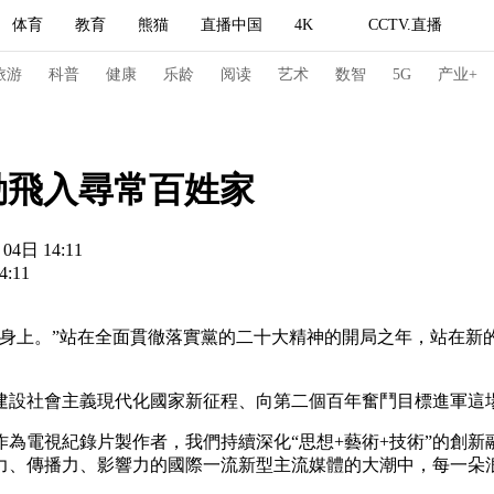
体育
教育
熊猫
直播中国
4K
CCTV.直播
式妙语
主持人
下载央视影音
热解读
天天学习
旅游
科普
健康
乐龄
阅读
艺术
数智
5G
产业+
纪录片网
国家大剧院
大型活动
動飛入尋常百姓家
04日 14:11
科技
法治
文娱
人物
公益
图片
:11
习式妙语
央视快评
央视网评
光华锐评
锋面
上。”站在全面貫徹落實黨的二十大精神的開局之年，站在新
频道
VR/AR
4K专区
全景新闻
请入列
人生第一次
人生第二次
設社會主義現代化國家新征程、向第二個百年奮鬥目標進軍這場
冬奥会
CBA
NBA
中超
国足
国际足球
网球
综
視紀錄片製作者，我們持續深化“思想+藝術+技術”的創新融
力、傳播力、影響力的國際一流新型主流媒體的大潮中，每一朵
体育江湖
文化体育
冰雪道路
足球道路