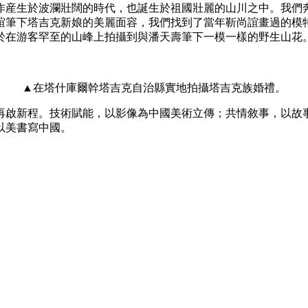
作産生於波瀾壯闊的時代，也誕生於祖國壯麗的山川之中。我們
誼筆下塔吉克新娘的美麗面容，我們找到了當年靳尚誼畫過的模
於在游客罕至的山峰上拍攝到與潘天壽筆下一模一樣的野生山花
▲在塔什庫爾幹塔吉克自治縣實地拍攝塔吉克族婚禮。
啟新程。技術賦能，以影像為中國美術立傳；共情敘事，以故事
以美書寫中國。