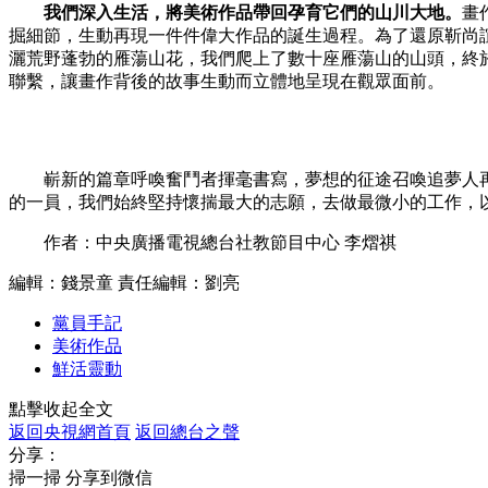
我們深入生活，將美術作品帶回孕育它們的山川大地。
畫
掘細節，生動再現一件件偉大作品的誕生過程。為了還原靳尚
灑荒野蓬勃的雁蕩山花，我們爬上了數十座雁蕩山的山頭，終
聯繫，讓畫作背後的故事生動而立體地呈現在觀眾面前。
嶄新的篇章呼喚奮鬥者揮毫書寫，夢想的征途召喚追夢人再
的一員，我們始終堅持懷揣最大的志願，去做最微小的工作，
作者：中央廣播電視總台社教節目中心 李熠祺
編輯：錢景童
責任編輯：劉亮
黨員手記
美術作品
鮮活靈動
點擊收起全文
返回央視網首頁
返回總台之聲
分享：
掃一掃 分享到微信