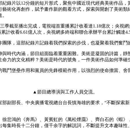
紀錄片以12分鐘的短片形式，聚焦中國近現代經典美術作品，賞
行藝術化再創作，賦予畫作新的觀看方式，探索與開創了美術類
央博
非遗
文化
旅游
科普
健康
乐龄
阅读
進。
云起
超级工厂
智敬中国
全民健康
颜选攻略
海洋
季截至播出完成，電視端首重播累計收看達1.18億次；央視網
累計收看6.61億人次，央視網多終端和聯合承辦平台累計觸達4.5
團隊，這部紀錄片記錄着我們探索的步伐，也凝聚着我們奮鬥
神與時代內涵，節目組面臨着重重困難。美術是凝固的詩篇，靜
热播榜
总台企业白名单
生命力的文化精粹？美術是時代的號角，一件美術作品如何準確
鬥堡壘作用和黨員的先鋒模範作用，以強烈的使命擔當、舍我
▲節目總導演與工作人員交流。
副部長、中央廣播電視總台台長慎海雄的要求，“不斷探索新
。
徐悲鴻的《奔馬》、黃賓虹的《萬松煙靄》、齊白石的《蝦》
出每集時長十二分鐘，僅千余字的解説詞，不斷提升文本趣味性