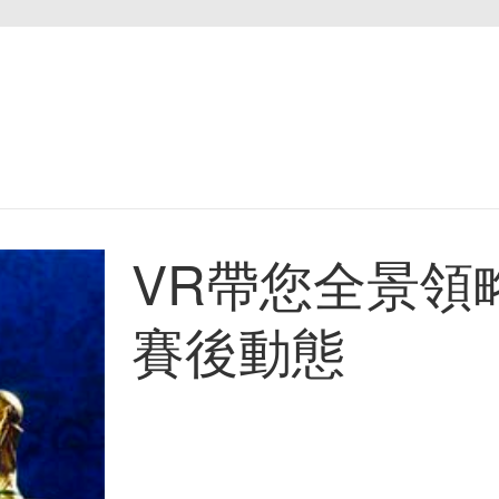
VR帶您全景領
賽後動態