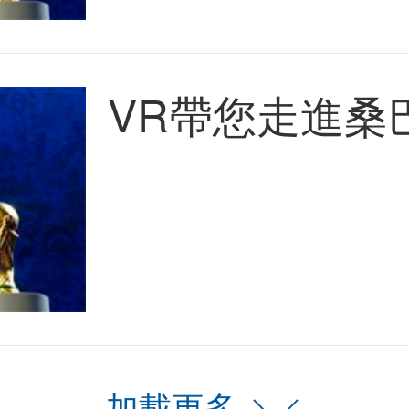
VR帶您走進桑
加載更多