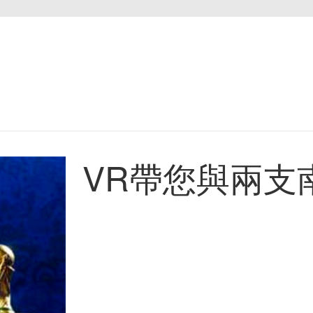
VR帶您與兩支