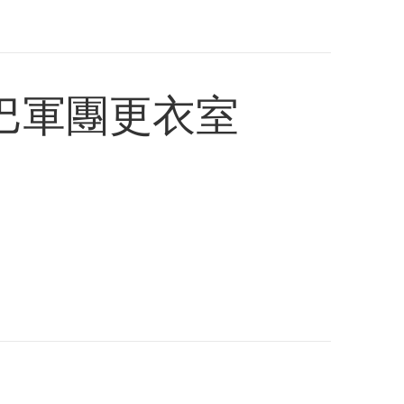
巴軍團更衣室