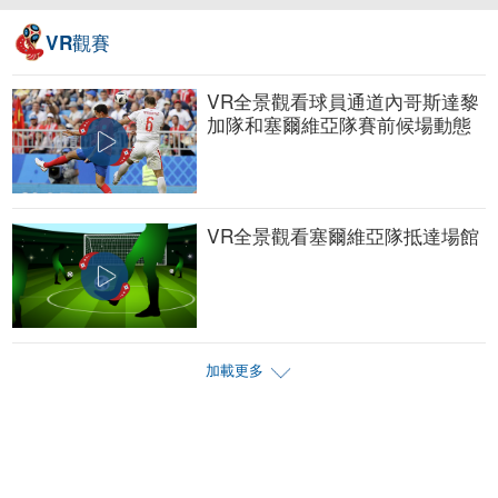
觀賽
VR
VR全景觀看球員通道內哥斯達黎
加隊和塞爾維亞隊賽前候場動態
VR全景觀看塞爾維亞隊抵達場館
加載更多