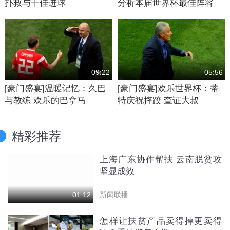
扑救与十佳进球
分析本届世界杯最佳阵容
09:22
05:56
[豪门盛宴]温暖记忆：久巴
[豪门盛宴]欢乐世界杯：蒂
与教练 欢乐的巴拿马
特庆祝摔跤 查证大叔
精彩推荐
上海广东协作帮扶 云南脱贫攻
坚显成效
新闻联播
01:12
怎样让扶贫产品卖得掉更卖得