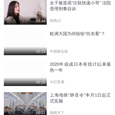
女子被造谣“出轨快递小哥” 法院
受理刑事自诉
热线12
09:46
欧洲大国为何纷纷“向东看”？
中国舆论场
02:15
2020年或成日本有统计以来最
热一年
今日亚洲
00:26
上海地铁“静音令”本月1日起正
式实施
朝闻天下
00:21