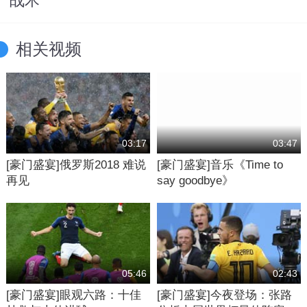
战术
相关视频
03:17
03:47
[豪门盛宴]俄罗斯2018 难说
[豪门盛宴]音乐《Time to
再见
say goodbye》
05:46
02:43
[豪门盛宴]眼观六路：十佳
[豪门盛宴]今夜登场：张路