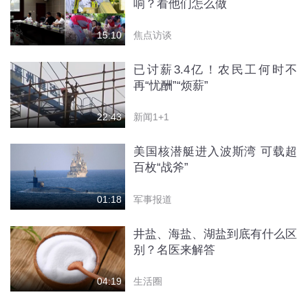
响？看他们怎么做
焦点访谈
15:10
已讨薪3.4亿！农民工何时不
再“忧酬”“烦薪”
新闻1+1
22:43
美国核潜艇进入波斯湾 可载超
百枚“战斧”
军事报道
01:18
井盐、海盐、湖盐到底有什么区
别？名医来解答
生活圈
04:19