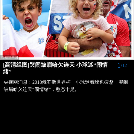
1
[高清组图]哭闹皱眉哈欠连天 小球迷“闹情
/12
绪”
央视网消息：2018俄罗斯世界杯，小球迷看球也疲惫，哭闹
皱眉哈欠连天“闹情绪”，憨态十足。