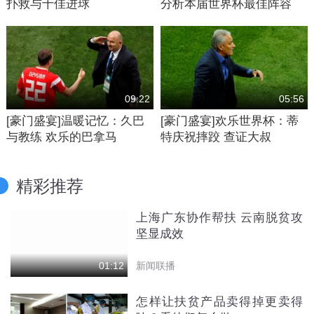
扑救与十佳进球
分析本届世界杯最佳阵容
09:22
05:56
[豪门盛宴]温暖记忆：久巴
[豪门盛宴]欢乐世界杯：蒂
与教练 欢乐的巴拿马
特庆祝摔跤 查证大叔
精彩推荐
上海广东协作帮扶 云南脱贫攻
坚显成效
新闻联播
01:12
怎样让扶贫产品卖得掉更卖得