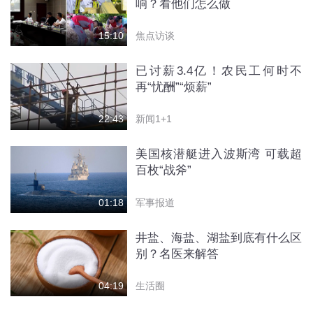
响？看他们怎么做
焦点访谈
15:10
已讨薪3.4亿！农民工何时不
再“忧酬”“烦薪”
新闻1+1
22:43
美国核潜艇进入波斯湾 可载超
百枚“战斧”
军事报道
01:18
井盐、海盐、湖盐到底有什么区
别？名医来解答
生活圈
04:19