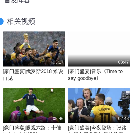
首发阵容
相关视频
03:17
03:47
[豪门盛宴]俄罗斯2018 难说
[豪门盛宴]音乐《Time to
再见
say goodbye》
05:46
02:43
[豪门盛宴]眼观六路：十佳
[豪门盛宴]今夜登场：张路