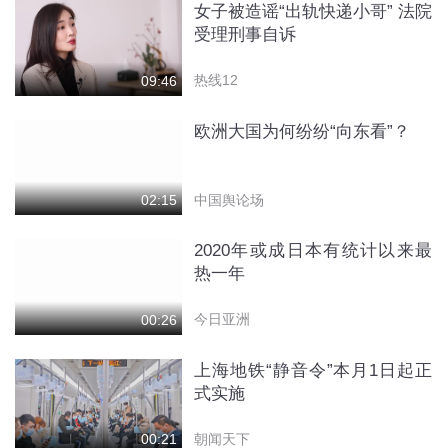
女子被造谣“出轨快递小哥” 法院
受理刑事自诉
热线12
09:46
欧洲大国为何纷纷“向东看”？
中国舆论场
02:15
2020年或成日本有统计以来最
热一年
今日亚洲
00:26
上海地铁“静音令”本月1日起正
式实施
朝闻天下
00:21