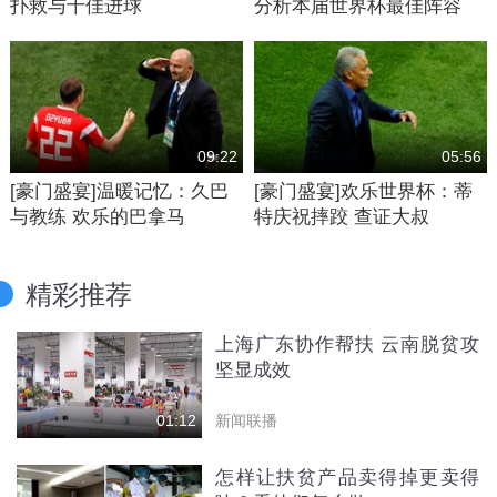
扑救与十佳进球
分析本届世界杯最佳阵容
09:22
05:56
[豪门盛宴]温暖记忆：久巴
[豪门盛宴]欢乐世界杯：蒂
与教练 欢乐的巴拿马
特庆祝摔跤 查证大叔
精彩推荐
上海广东协作帮扶 云南脱贫攻
坚显成效
新闻联播
01:12
怎样让扶贫产品卖得掉更卖得