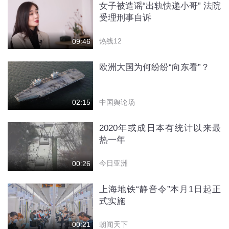
女子被造谣“出轨快递小哥” 法院
受理刑事自诉
热线12
09:46
欧洲大国为何纷纷“向东看”？
中国舆论场
02:15
2020年或成日本有统计以来最
热一年
今日亚洲
00:26
上海地铁“静音令”本月1日起正
式实施
朝闻天下
00:21