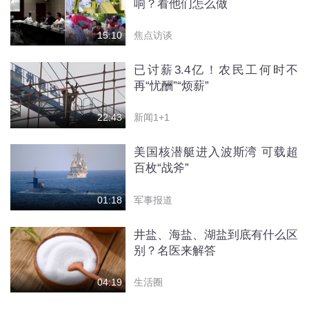
响？看他们怎么做
焦点访谈
15:10
已讨薪3.4亿！农民工何时不
再“忧酬”“烦薪”
新闻1+1
22:43
美国核潜艇进入波斯湾 可载超
百枚“战斧”
军事报道
01:18
井盐、海盐、湖盐到底有什么区
别？名医来解答
生活圈
04:19