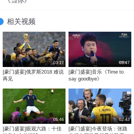
《当你》
相关视频
03:17
03:47
[豪门盛宴]俄罗斯2018 难说
[豪门盛宴]音乐《Time to
再见
say goodbye》
05:46
02:43
[豪门盛宴]眼观六路：十佳
[豪门盛宴]今夜登场：张路