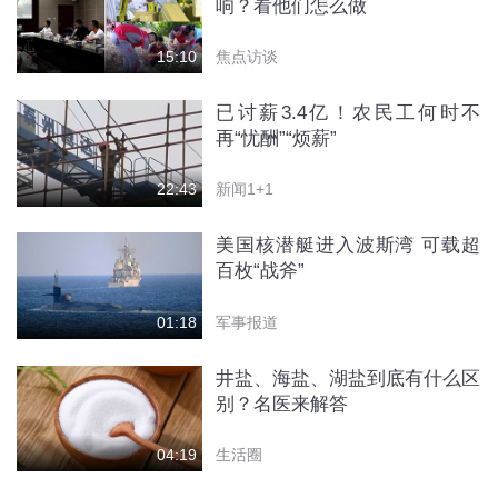
响？看他们怎么做
焦点访谈
15:10
已讨薪3.4亿！农民工何时不
再“忧酬”“烦薪”
新闻1+1
22:43
美国核潜艇进入波斯湾 可载超
百枚“战斧”
军事报道
01:18
井盐、海盐、湖盐到底有什么区
别？名医来解答
生活圈
04:19