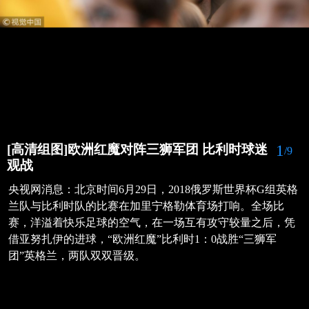
1
[高清组图]欧洲红魔对阵三狮军团 比利时球迷
/9
观战
央视网消息：北京时间6月29日，2018俄罗斯世界杯G组英格
兰队与比利时队的比赛在加里宁格勒体育场打响。全场比
赛，洋溢着快乐足球的空气，在一场互有攻守较量之后，凭
借亚努扎伊的进球，“欧洲红魔”比利时1：0战胜“三狮军
团”英格兰，两队双双晋级。