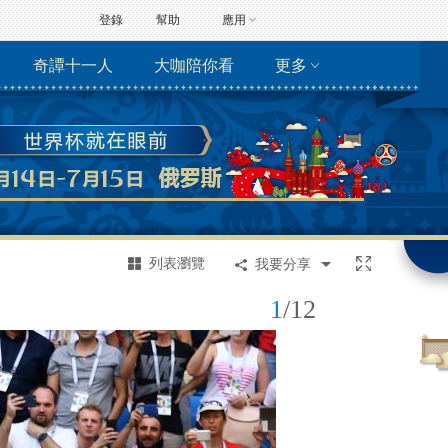
登錄
幫助
應用
奇譚十一人
大咖陪你看
更多
列表瀏覽
我要分享
1
/
12