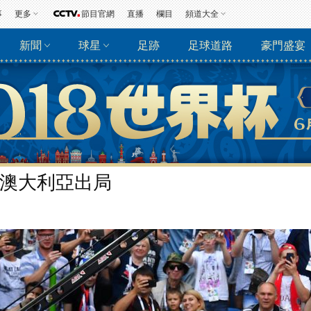
事
更多
節目官網
直播
欄目
頻道大全
新聞
球星
足跡
足球道路
豪門盛宴
”澳大利亞出局