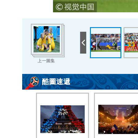
上一圖集
酷圖速遞