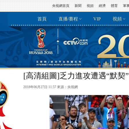
央視網首頁
新聞
視頻
經濟
體育
軍
首頁
直播/賽程
VIP
視頻
[高清組圖]乏力進攻遭遇“默契
2018年06月27日 11:57 來源：
央視網