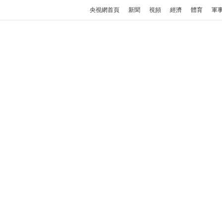
央視網首頁
新聞
視頻
經濟
體育
軍