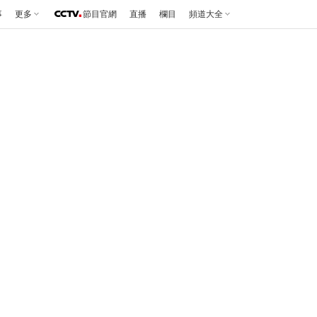
事
更多
節目官網
直播
欄目
頻道大全