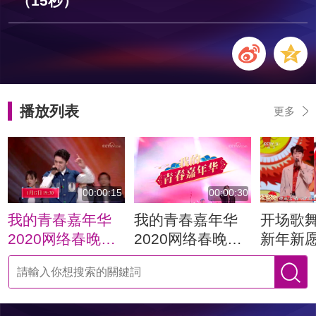
（15秒）
播放列表
更多
00:00:15
00:00:30
我的青春嘉年华
我的青春嘉年华
开场歌
2020网络春晚宣
2020网络春晚宣
新年新愿
传片（15秒）
传片（30秒）
唱：郁可
勋 陈意
SING女