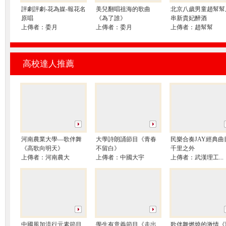
評劇評劇-花為媒-報花名
美兒翻唱祖海的歌曲
北京八歲男童趙幫幫
原唱
《為了誰》
串新貴妃醉酒
上傳者：
委月
上傳者：
委月
上傳者：
趙幫幫
高校達人推薦
河南農業大學—歌伴舞
大學詩朗誦節目《青春
民樂合奏JAY經典曲目
《高歌向明天》
不留白》
千里之外
上傳者：
河南農大
上傳者：
中國大宇
上傳者：
武漢理工...
中國風加流行元素節目
學生有意義節目《走出
歌伴舞燃燒的激情《