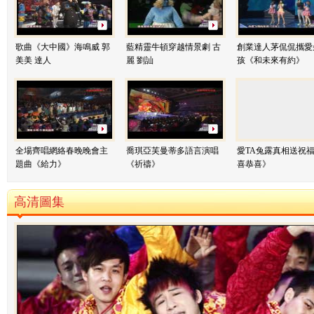
歌曲《大中國》海鳴威 郭
藍精靈牛頓穿越情景劇 古
創業達人茅侃侃攜愛
美美 達人
麗 劉訕
孩《和未來有約》
全場齊唱網絡春晚晚會主
喬琪亞芙曼蒂多語言演唱
愛TA兔露真相送祝福
題曲《給力》
《祈禱》
喜恭喜》
高清圖集