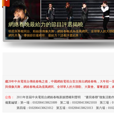
大張偉 《舒服舒服》
2010年已經過去，聽聽大張偉的《舒服舒服》讓我們快樂的度過2011吧
繼28年中央電視台傳統春晚之後，中國網絡電視台首次推出網絡春晚，大年初一至
與偶像共舞，網絡春晚成為億萬網民、全球華人的大聯歡、大聚會。饕餮盛宴，網民共享
公告：
2011年首屆中央電視台網絡春晚新媒體權利聲明
“書寫春聯”徵集活動
備案編號：第一場：0102004130621009 第二場：0102004130621010 第三場：010
第四場：0102004130621012 第五場：0102004130621013 第六場：010200