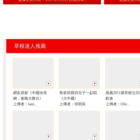
首屆網絡春晚徵集活動過程中收到全球網
些作品成為網絡春晚的重要的節目源泉之
這些創意和作品將作為寶貴的資源，儲備在
草根達人推薦
網友原創《中國央視
爸爸和寶貝兒子一起唱
推薦2011最草根元旦
網，春晚大舞台》
《大中國》
歡會
上傳者：
haix...
上傳者：
培明吳
上傳者：
Oliv...