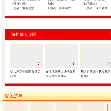
《茶香中國》
大山》
動的篝火》
上傳者：
瀾芳碧堅
上傳者：
青海師大
上傳者：
河南農業...
海外華人專區
保加利亞中國商會祝福
在俄鴻運華人攜俄羅斯
華人詩朗誦《我愛我的
祖國
友人為祖國拜年
祖國》
願望拼圖