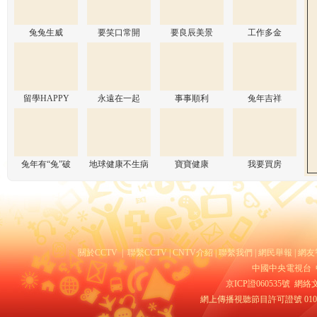
兔兔生威
要笑口常開
要良辰美景
工作多金
留學HAPPY
永遠在一起
事事順利
兔年吉祥
兔年有“兔”破
地球健康不生病
寶寶健康
我要買房
關於CCTV
|
聯繫CCTV
|
CNTV介紹
|
聯繫我們
|
網民舉報
|
網友
中國中央電視台 
京ICP證060535號
網絡文
網上傳播視聽節目許可證號 010