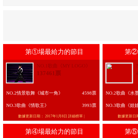
第①場最給力的節目
第②
NO.1歌曲《MY LOGO》
137461票
NO.2情景歌舞《城市一角》
4598票
NO.2歌曲《水
NO.3歌曲《情歌王》
3993票
NO.3歌曲《娃
數據更新日期：
2017年1月8日
詳細榜單
|
數據更新日
第④場最給力的節目
第⑤