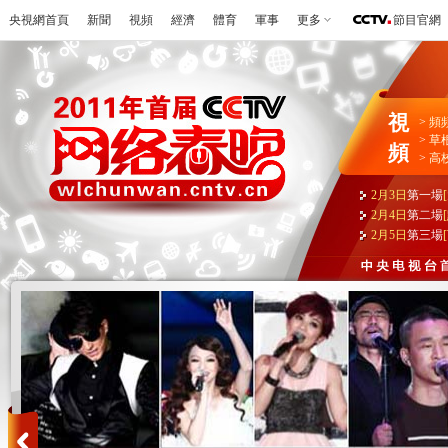
央視網首頁
新聞
視頻
經濟
體育
軍事
更多
節目官網
視
>
頻
>
草
頻
>
高
2月3日
第一場
2月4日
第二場
2月5日
第三場