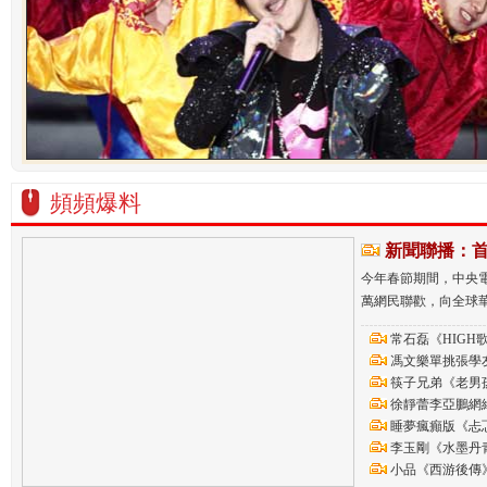
頻頻爆料
新聞聯播：
今年春節期間，中央
萬網民聯歡，向全球
常石磊《HIGH
馮文樂單挑張學
筷子兄弟《老男孩
徐靜蕾李亞鵬網
睡夢瘋癲版《忐
李玉剛《水墨丹
小品《西游後傳