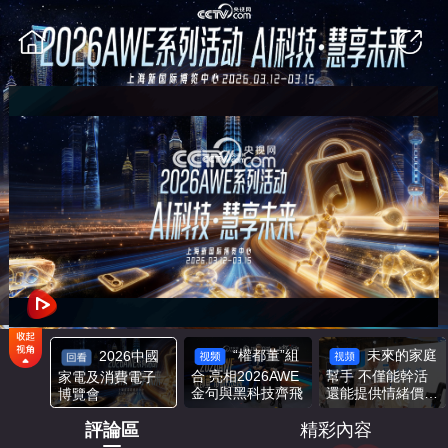
網絡開小差了，請稍後再試
“權都董”組
未來的家庭
2026中國
合 亮相2026AWE
幫手 不僅能幹活
家電及消費電子
金句與黑科技齊飛
還能提供情緒價
博覽會
值！
評論區
精彩內容