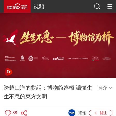
視頻
跨越山海的對話：博物館為橋 讀懂生
簡介
生不息的東方文明
38
现场
關注