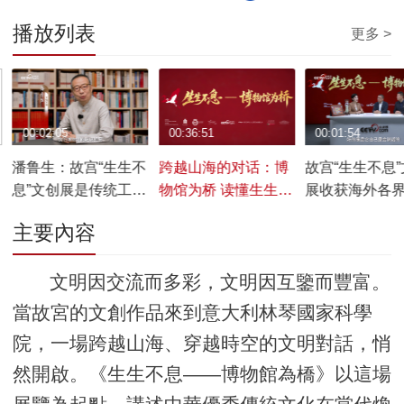
播放列表
更多 >
00:02:05
00:36:51
00:01:54
潘鲁生：故宫“生生不
跨越山海的对话：博
故宫“生生不息
息”文创展是传统工艺
物馆为桥 读懂生生不
展收获海外各
活态传承的鲜活注脚
息的东方文明
好评
主要內容
文明因交流而多彩，文明因互鑒而豐富。
當故宮的文創作品來到意大利林琴國家科學
院，一場跨越山海、穿越時空的文明對話，悄
然開啟。《生生不息——博物館為橋》以這場