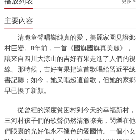
播放列表
更多 >
主要內容
清脆童聲唱響純真的愛，美麗家園見證鄉
村巨變。8年前，一首《國旗國旗真美麗》，
讓來自四川大涼山的吉好有果走進了人們的視
線。那時候，吉好有果把這首歌唱給習近平總
書記聽；如今，她又唱起這首歌，但她的家鄉
早已換了新顏。
從曾經的深度貧困村到今天的幸福新村，
三河村孩子們的歌聲仍然清澈嘹亮，閃爍在他
們眼裏的光好似永不褪色的愛國情。一個小女