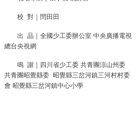
校 對｜閆田田
出 品｜全國少工委辦公室 中央廣播電視
總台央視網
鳴 謝｜四川省少工委 共青團涼山州委
共青團昭覺縣委 昭覺縣三岔河鎮三河村村委
會 昭覺縣三岔河鎮中心小學