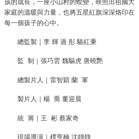
孩的成長，一座小山村的蛻變，映照出祖國大
家庭的溫暖與力量，也將五星紅旗深深烙印在
每一個孩子的心中。
總監製｜李 輝 過 彤 駱紅秉
監 制｜張巧雲 魏驅虎 唐曉艷
總製片人｜雷智穎 蘭 軍
製片人｜楊 喬 董迎晨
統 籌｜王 彬 蔡家奇
現場導演｜樸亨楠 沈靜靜