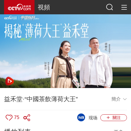
視頻
益禾堂·“中國茶飲薄荷大王”
簡介
75
现场
關注