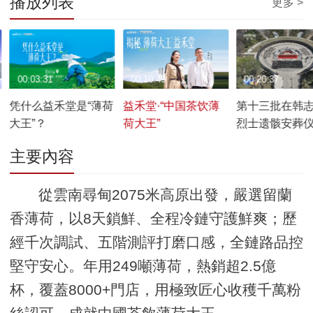
播放列表
更多 >
00:03:31
00:10:49
00:20:37
凭什么益禾堂是“薄荷
益禾堂·“中国茶饮薄
第十三批在韩
大王”？
荷大王”
烈士遗骸安葬
主要內容
從雲南尋甸2075米高原出發，嚴選留蘭
香薄荷，以8天鎖鮮、全程冷鏈守護鮮爽；歷
經千次調試、五階測評打磨口感，全鏈路品控
堅守安心。年用249噸薄荷，熱銷超2.5億
杯，覆蓋8000+門店，用極致匠心收穫千萬粉