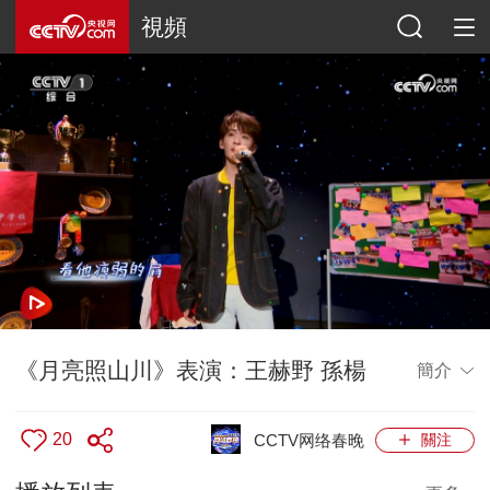
視頻
《月亮照山川》表演：王赫野 孫楊
簡介
20
CCTV网络春晚
關注