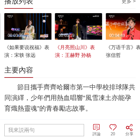
播放列表
更多 >
00:03:35
00:03:19
00:04:49
《如果要说祝福》表
《月亮照山川》表
《万语千言》
演：宋轶 张远
演：王赫野 孙杨
张信哲
主要內容
節目攜手齊齊哈爾市第一中學校排球隊共
同演繹，少年們用熱血唱響“風雪凍土亦能孕
育熾熱靈魂”的青春勵志故事。
編輯：劉登亮
責任編輯：王佐亞
我來説兩句
評論
20
分享