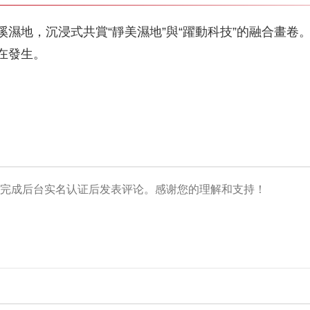
濕地，沉浸式共賞“靜美濕地”與“躍動科技”的融合畫卷。見
在發生。