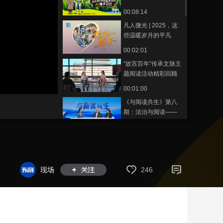
00:08:14
藝術
汽車
數智
5G
産業+
凡人微光 | 2025，这
時尚
天氣
才藝
網展
央央好物
些温暖岁月的平凡
人，值得被记住！
00:02:01
“故宫百年”传承文脉主
题阅读活动精彩回顾
00:01:00
《与阅读共生》第八
期：法治与阅读——
以法护航，书香致远
00:38:40
“阅伴成长 共读未来青
少年”主题阅读活动精
彩回顾
00:01:20
现场
246
“让阅读在云端与心间
共融”数字阅读主题活
动精彩回顾
00:01:05
《与阅读共生》第七