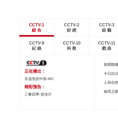
CCTV-1
CCTV-2
CCTV-3
綜 合
財 經
綜 藝
CCTV-9
CCTV-10
CCTV-11
紀 錄
科 教
戲 曲
新聞聯
正在播出：
今日説
非遗里的中国-MV
人與自
精彩预告：
秘境之
三餐四季-宣传片