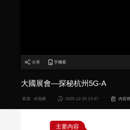
財經
教育
鄉村振興
生態環境
一帶一路
大國智造
大國展會
大國保險
雲頂對話
CCTV.節目官網
直播
節目單
欄目
片庫
分享
手機看
大國展會—探秘杭州5G-A
來源 : 央視網
2025-12-30 13:47
內容
主要內容