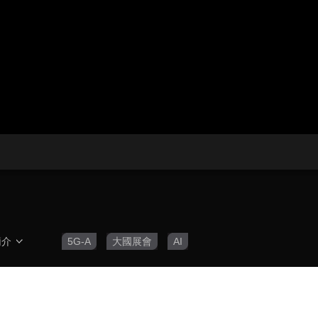
央博
非遺
文化
旅游
科普
健康
樂齡
閱讀
雲起
超級工廠
智敬中國
全民健康
顏選攻略
海洋
收視榜
總台企業白名單
簡介
5G-A
大國展會
AI