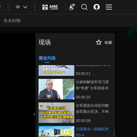
00:04:30
中
这是你从没见过的江
西！在《千里江山
央央好物
图》里穿越江西11
00:03:41
城，是种什么体验？
非凡2025：致敬每个
前行的你
现场
收藏
大国展会—探秘杭
正在播放
00:02:36
州5G-A
播放列表
解放军为何出动无人
机演练精确猎杀“海马
斯”？
00:00:21
台媒称解放军演习堪
称“奇袭” 台军很多休
假官兵紧急返岗
00:00:16
台军紧急出动应对解
放军围台军演，不料
坦克当街趴窝冒烟
合體育
亞冬會
00:00:09
大国展会—探秘杭州
5G-A