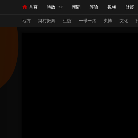
首頁
時政
新聞
評論
視頻
財經
人民領袖習近平
直播
海外頻道
片庫
iPanda
欄目大全
聯播+
English
中國領導人
節目單
Монгол
聽音
央視快評
微視頻
習
地方
鄉村振興
生態
一帶一路
央博
文化
總台春晚
網絡春晚
共産黨員網
秧紀錄
新聞
國內
國際
評論
經濟
軍事
人民領袖習近平
聯播+
熱解讀
天天學習
視頻
小央視頻
小央直播
直播中國
熊貓
現場
前線
比劃
快看
藍海中國
新兵
體育
直播
競猜
2026年世界盃
2026
VIP會員
CCTV奧林匹克頻道
生活體育大會