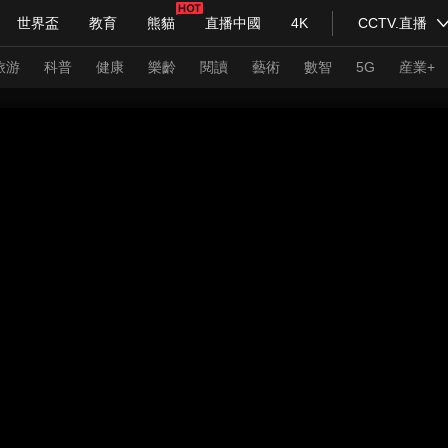
世界盃
教育
熊貓
直播中國
4K
CCTV.直播
式妙語
主持人
下載央視影音
熱解讀
天天學習
旅游
科普
健康
樂齡
閱讀
藝術
數智
5G
産業+
紀錄片網
國家大劇院
大型活動
科技
法治
文娛
人物
公益
圖片
習式妙語
央視快評
央視網評
光華銳評
鋒面
頻道
VR/AR
4K專區
全景新聞
請入列
人生第一次
人生第二次
年冬奧會
CBA
NBA
中超
國足
國際足球
網球
綜
體育江湖
文化體育
冰雪道路
足球道路