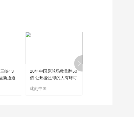
《与阅读共生》第五
期：阅读，让思想与
实干同行
00:24:50
《与阅读共生》第六
期：在时代洪流中，
为阅读点灯
00:29:32
2025年北京阅读季年
度总结片
00:03:16
男子100克黄金丟了
三峡” 3
20年中国足球场数量翻50
望海观潮丨流水的首相
报警后热情“发小”也没
运新通道
倍 让热爱足球的人有球可
铁打的喵
了
踢
00:00:39
此刻中国
望海观潮
浙江省博物馆故宫厅
正式揭牌 “国子文脉—
历代进士文化艺术
00:01:52
展”同步开幕
“关门打狗！”
00:00:16