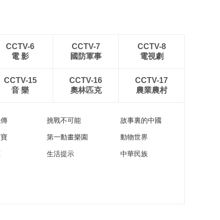
小央巡礼2025：我们
路上见
00:04:26
冷空气陪你“跨年”
CCTV-6
CCTV-7
CCTV-8
電 影
國防軍事
電視劇
00:00:33
CCTV-15
CCTV-16
CCTV-17
《与阅读共生》第三
音 樂
奧林匹克
農業農村
期：共读，让爱在书
香中流淌
00:32:30
流傳
挑戰不可能
故事裏的中國
《与阅读共生》第二
期：以书香为纽带，
家寶
第一動畫樂園
動物世界
共建温暖家园
00:25:00
苑
生活提示
中華民族
《与阅读共生》第一
期：从“读书场
所”到“悦读生态圈”
00:31:08
“歼-36 歼-50和它” 未
来中国空军有多强？