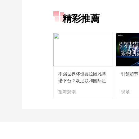
精彩推薦
不踢世界杯也要拉因凡蒂
引领超节
诺下台？欧足联和国际足
联“什么仇什么怨
望海观潮
现场