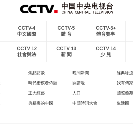
CCTV-4
CCTV-5
CCTV-5+
中文國際
體 育
體育賽事
CCTV-12
CCTV-13
CCTV-14
社會與法
新 聞
少 兒
播
焦點訪談
晚間新聞
經典咏
法
時代楷模發佈廳
開講啦
我有傳
然
正大綜藝
人口
國際藝
眼
典籍裏的中國
中國詩詞大會
生活圈