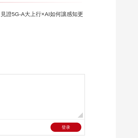
期：阅读项目的融合
与生长
00:32:00
證5G-A大上行×AI如何讓感知更
《书香京城 全民共
读》系列阅读活动
——“解码经典”主题阅
00:01:00
读活动精彩回顾
“纪念中国人民抗日战
争暨世界反法西斯战
争胜利80周年”主题阅
00:01:00
读活动
“兔子警官”走红后曾被
吐口水 回应作秀质疑
00:00:20
冬游内蒙古|当内蒙古
呼伦贝尔的风雪诗意
邂逅川渝的烟火温
00:00:40
情……
《与阅读共生》第四
期：为组织赋能，为
成长蓄力
00:27:35