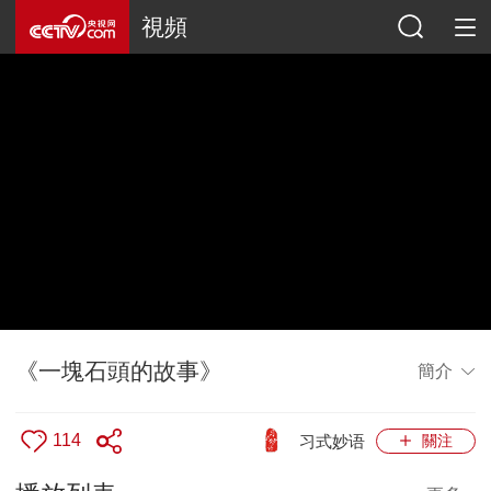
視頻
《一塊石頭的故事》
簡介
114
习式妙语
關注