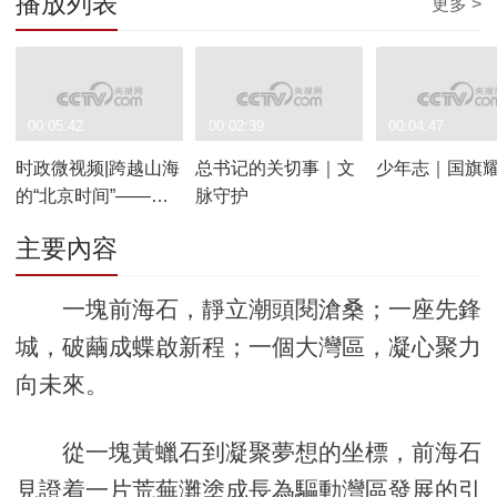
播放列表
更多 >
00:05:42
00:02:39
00:04:47
时政微视频|跨越山海
总书记的关切事｜文
少年志｜国旗
的“北京时间”——
脉守护
2026年上半年中国元
主要內容
首外交纪事
一塊前海石，靜立潮頭閱滄桑；一座先鋒
城，破繭成蝶啟新程；一個大灣區，凝心聚力
向未來。
從一塊黃蠟石到凝聚夢想的坐標，前海石
見證着一片荒蕪灘塗成長為驅動灣區發展的引