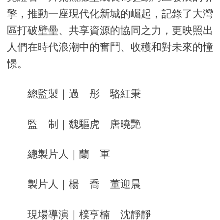
擎，推動一座現代化新城的崛起，記錄了大灣
區打破壁壘、共享資源的協同之力，更映照出
人們在時代浪潮中的奮鬥、收穫和對未來的憧
憬。
總監製｜過 彤 駱紅秉
監 制｜魏驅虎 唐曉艷
總製片人｜蘭 軍
製片人｜楊 喬 董迎晨
現場導演｜樸亨楠 沈靜靜