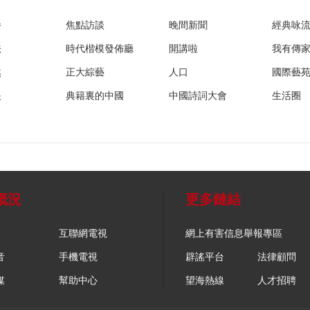
播
焦點訪談
晚間新聞
經典咏
法
時代楷模發佈廳
開講啦
我有傳
然
正大綜藝
人口
國際藝
眼
典籍裏的中國
中國詩詞大會
生活圈
概況
更多鏈結
互聯網電視
網上有害信息舉報專區
音
手機電視
辟謠平台
法律顧問
媒
幫助中心
望海熱線
人才招聘