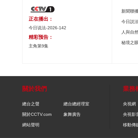
新聞聯
正在播出：
今日説
今日说法-2026-142
人與自
精彩预告：
秘境之
主角第9集
關於我們
業務
總台之聲
總台總經理室
央視網
關於CCTV.com
象舞廣告
央視影
網站聲明
移動傳