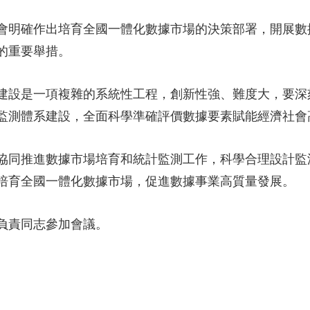
央博
非遺
文化
旅游
科普
健康
樂齡
閱讀
會明確作出培育全國一體化數據市場的決策部署，開展數
雲起
超級工廠
智敬中國
全民健康
顏選攻略
海洋
的重要舉措。
建設是一項複雜的系統性工程，創新性強、難度大，要深
監測體系建設，全面科學準確評價數據要素賦能經濟社會
收視榜
總台企業白名單
協同推進數據市場培育和統計監測工作，科學合理設計監
培育全國一體化數據市場，促進數據事業高質量發展。
負責同志參加會議。