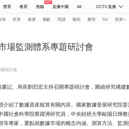
體育
教育
熊貓
直播中國
4K
CCTV.直播
式妙語
主持人
下載央視影音
熱解讀
天天學習
旅游
科普
健康
樂齡
閱讀
藝術
數智
5G
産業+
紀錄片網
國家大劇院
大型活動
市場監測體系專題研討會
科技
法治
文娛
人物
公益
圖片
專題研討會
習式妙語
央視快評
央視網評
光華銳評
鋒面
黨組書記、局長劉烈宏主持召開專題研討會，圍繞研究構建
頻道
VR/AR
4K專區
全景新聞
請入列
人生第一次
人生第二次
授介紹了數據資産核算有關內容。國家數據發展研究院姜
中國社會科學院蔡躍洲研究員，中央財經大學歐陽日輝教
年冬奧會
CBA
NBA
中超
國足
國際足球
網球
綜
授等專家，重點就數據市場的概念內涵、測算方法、監測
體育江湖
文化體育
冰雪道路
足球道路