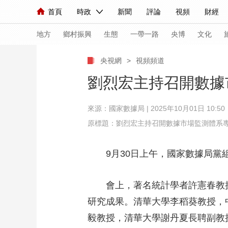
首頁
時政
新聞
評論
視頻
財經
人民領袖習近平
直播
海外頻道
片庫
iPanda
欄目大全
聯播+
English
中國領導人
節目單
Монгол
聽音
央視快評
微視頻
習
地方
鄉村振興
生態
一帶一路
央博
文化
央視網
>
視頻頻道
總台春晚
網絡春晚
共産黨員網
秧紀錄
劉烈宏主持召開數據
來源：
國家數據局
| 2025年10月01日 10:50
新聞
國內
國際
評論
經濟
軍事
原標題：劉烈宏主持召開數據市場監測體系
人民領袖習近平
聯播+
熱解讀
天天學習
9月30日上午，國家數據局
視頻
小央視頻
小央直播
直播中國
熊貓
現場
前線
比劃
快看
藍海中國
新兵
會上，著名統計學者許憲春教
研究成果。清華大學李稻葵教授，
體育
直播
競猜
2026年世界盃
2026
毅教授，清華大學謝丹夏長聘副教
VIP會員
CCTV奧林匹克頻道
生活體育大會