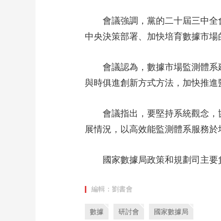
財經
教育
鄉村振興
生態環境
一帶一路
會議強調，黨的二十屆三中全
大國智造
大國展會
大國保險
雲頂對話
中央決策部署、加快培育數據市場
會議認為，數據市場監測體系
與時俱進創新方式方法，加快推進
CCTV.節目官網
直播
節目單
欄目
片庫
會議指出，要堅持系統觀念，
展情況，以高效能監測體系服務於
國家數據局政策和規劃司主要
編輯：劉書會
數據
研討會
國家數據局