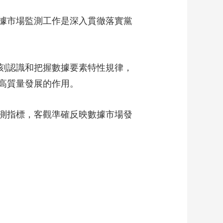
藝術
汽車
數智
5G
産業+
據市場監測工作是深入貫徹落實黨
時尚
天氣
才藝
網展
央央好物
刻認識和把握數據要素特性規律，
高質量發展的作用。
測指標，客觀準確反映數據市場發