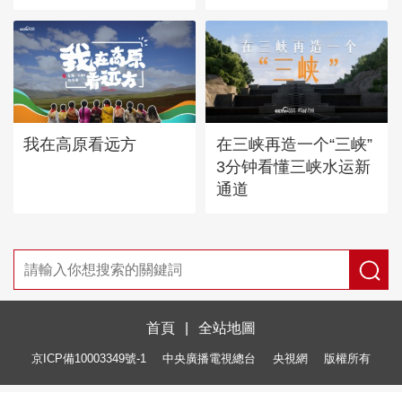
我在高原看远方
在三峡再造一个“三峡”
3分钟看懂三峡水运新
通道
首頁
|
全站地圖
京ICP備10003349號-1
中央廣播電視總台
央視網
版權所有