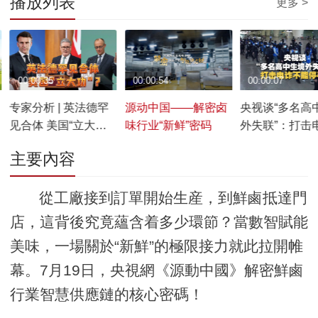
播放列表
更多 >
00:00:35
00:00:54
00:00:07
专家分析 | 英法德罕
源动中国——解密卤
央视谈“多名高
见合体 美国“立大
味行业“新鲜”密码
外失联”：打击
功”？
能停手！
主要內容
從工廠接到訂單開始生産，到鮮鹵抵達門
店，這背後究竟蘊含着多少環節？當數智賦能
美味，一場關於“新鮮”的極限接力就此拉開帷
幕。7月19日，央視網《源動中國》解密鮮鹵
行業智慧供應鏈的核心密碼！