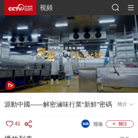
視頻
源動中國——解密滷味行業“新鮮”密碼
簡介
41
现场
關注