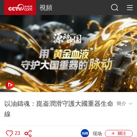
視頻
以油鑄魂：崑崙潤滑守護大國重器生命
簡介
線
23
现场
關注