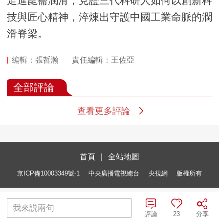
走進崑崙潤滑，見證三代科研人如何以創新科
技與匠心精神，淬煉出守護中國工業命脈的潤
滑脊梁。
編輯：張哲瀚
責任編輯：王佐亞
全部評論
查看更多評論
首頁
|
全站地圖
京ICP備10003349號-1
中央廣播電視總台
央視網
版權所有
我來説兩句
評論
23
分享