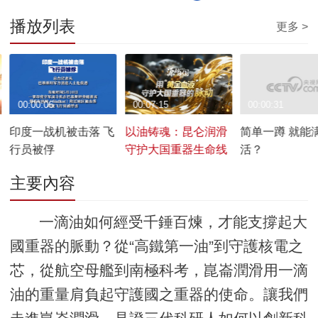
播放列表
更多 >
00:00:06
00:07:15
00:00:31
印度一战机被击落 飞
以油铸魂：昆仑润滑
简单一蹲 就能
行员被俘
守护大国重器生命线
活？
主要內容
一滴油如何經受千錘百煉，才能支撐起大
國重器的脈動？從“高鐵第一油”到守護核電之
芯，從航空母艦到南極科考，崑崙潤滑用一滴
油的重量肩負起守護國之重器的使命。讓我們