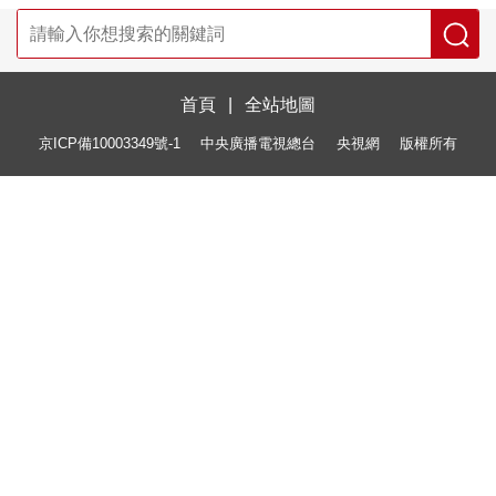
首頁
|
全站地圖
京ICP備10003349號-1
中央廣播電視總台
央視網
版權所有