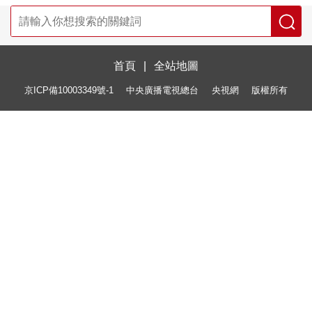
首頁
|
全站地圖
京ICP備10003349號-1
中央廣播電視總台
央視網
版權所有