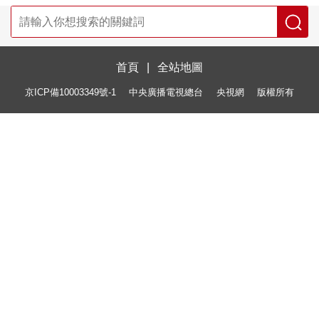
首頁
|
全站地圖
京ICP備10003349號-1
中央廣播電視總台
央視網
版權所有