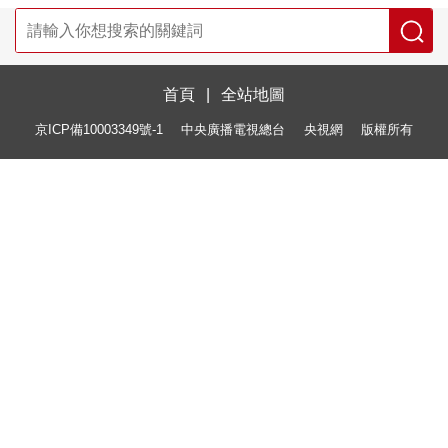
首頁
|
全站地圖
京ICP備10003349號-1
中央廣播電視總台
央視網
版權所有