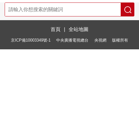
首頁
|
全站地圖
京ICP備10003349號-1
中央廣播電視總台
央視網
版權所有