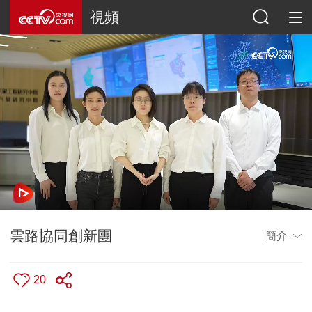
視頻
雲路協同創新團
簡介
20