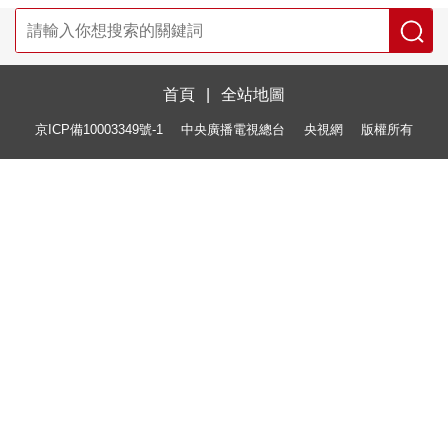
首頁
|
全站地圖
京ICP備10003349號-1
中央廣播電視總台
央視網
版權所有